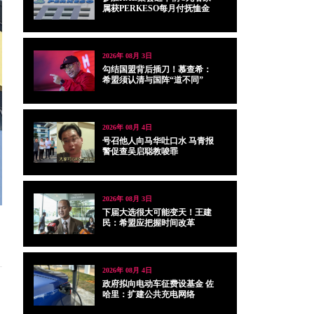
属获PERKESO每月付抚恤金
2026年 08月 3日
勾结国盟背后插刀！慕查希：
希盟须认清与国阵“道不同”
2026年 08月 4日
号召他人向马华吐口水 马青报
警促查吴启聪教唆罪
2026年 08月 3日
下届大选很大可能变天！王建
民：希盟应把握时间改革
2026年 08月 4日
政府拟向电动车征费设基金 佐
哈里：扩建公共充电网络