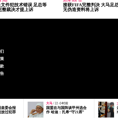
月 29日
2025年 10月 7日
文件犯技术错误 足总等
接获FIFA完整判决 大马足
A完整裁决才提上诉
无伪造资料将上诉
们
策
款
告
大马
/ 23 小时前
谈甲州选合
迁就丘光耀体重量级要
守21席”
求！洪伟翔反问“你为何
还不签约？”