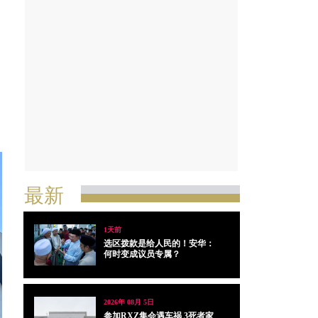
最新
1天前
选区拨款是给人民的！安华：
何时变成议员专属？
2026年 08月 5日
参加RXZ集会遇车祸 3死者家