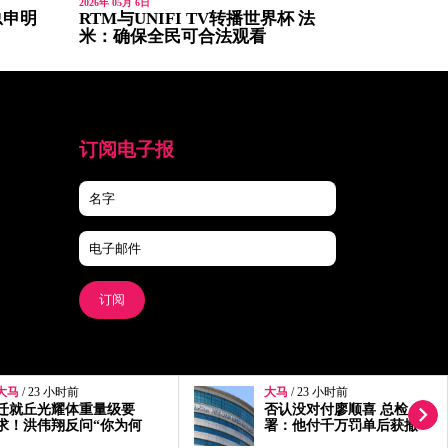
2026年 05月 6日
总申明
RTM与UNIFI TV转播世界杯 法
米：确保全民可合法观看
订阅电子报
订阅
大马
/ 23 小时前
大马
/ 1天前
否认没对付廖顺喜 总检
选区拨款是给人民的！安
署：他付千万罚单后获撤
华：何时变成议员专属？
控