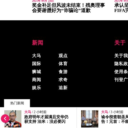
2025年 09月 24日
2025年 09
奖金补足但风波未结束！残奥理事
承认呈
会要谢儮好为“诈骗论”道歉
FIF
新闻
关于
大马
观点
关于我
国际
体育
隐私政
狮城
食游
使用条
商阅
求奇
刊登广
娱乐
追新
热门新闻
大马
/ 3 小时前
大马
/ 22 小时前
© 2026, 精彩大马, 版权所有.
谕令彻查朝圣局皇委会报
国盟在与国阵
告！元首：不能放过犯罪
作 哈迪：扎希“
者
仅个人立场