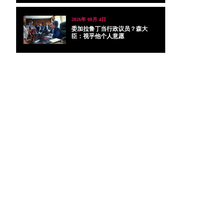
2026年 08月 4日
委加拉鲁丁当行政议员？森大
臣：视乎他个人意愿
，