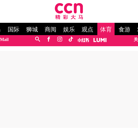
马
国际
狮城
商阅
娱乐
观点
体育
食游
Mail
关