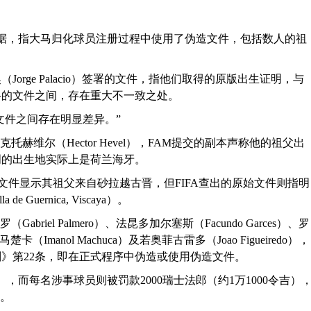
证据，指大马归化球员注册过程中使用了伪造文件，包括数人的祖
orge Palacio）签署的文件，指他们取得的原版出生证明，与
格的文件之间，存在重大不一致之处。
文件之间存在明显差异。”
维尔（Hector Hevel），FAM提交的副本声称他的祖父出
明的出生地实际上是荷兰海牙。
al）的文件显示其祖父来自砂拉越古晋，但FIFA查出的原始文件则指明
uernica, Viscaya）。
iel Palmero）、法昆多加尔塞斯（Facundo Garces）、罗
卡（Imanol Machuca）及若奥菲古雷多（Joao Figueiredo），
则》第22条，即在正式程序中伪造或使用伪造文件。
），而每名涉事球员则被罚款2000瑞士法郎（约1万1000令吉）
月。