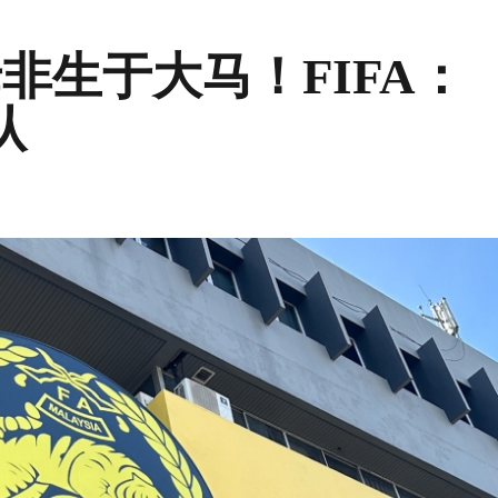
非生于大马！FIFA：
认