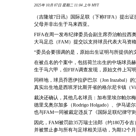
2025年 10月 07日 星期二 11:04 上午 MYT
（吉隆坡7日讯）国际足联（下称FIFA）提出
父母并非出生于马来西亚。
FIFA在周一发布纪律委员会副主席乔治帕拉西奥（J
大马足总（FAM）提交以支持球员代表大马资
“委员会要强调的是，原始出生证明与所提供的
在被点名的个案中，包括荷兰出生的中场球员赫克托赫
生于马六甲，但FIFA调查发现，原始文件上写
同样地，球员乔恩伊拉萨巴尔（Jon Irazab
真实出生地是西班牙比斯开省的格尔尼卡镇（Villa de G
裁决还确认，其他几名球员：加布里埃尔帕尔梅罗（Gabr
德里戈奥尔加多（Rodrigo Holgado）、伊马诺尔马楚
也与FAM一同被裁定违反了《国际足联纪律守
因此，FAM被罚款35万瑞士法郎（约180万令吉
并被禁止参与所有与足球相关活动，为期12个