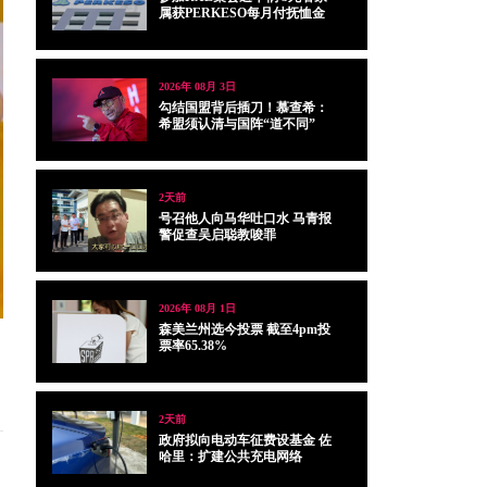
属获PERKESO每月付抚恤金
2026年 08月 3日
勾结国盟背后插刀！慕查希：
希盟须认清与国阵“道不同”
2天前
号召他人向马华吐口水 马青报
警促查吴启聪教唆罪
2026年 08月 1日
森美兰州选今投票 截至4pm投
票率65.38%
2天前
政府拟向电动车征费设基金 佐
哈里：扩建公共充电网络