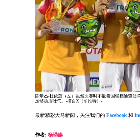
陈堂杰/杜依蔚（左）虽然决赛时不敌泰国强档迪查波
足够扬眉吐气。-摘自X（前推特）-
最新精彩大马新闻，关注我们的
Facebook
和
In
作者:
杨琇媖