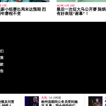
月 17日
2023年 12月 24日
蔚小组赛出局未达预期 烈
最后一次征大马公开赛 陈
明年赛程不变
有好表现“谢幕”！
们
策
款
告
大马
/ 14 小时前
怠慢及问责
称州选期间公务员受到施
：纳税人
压 扎希：我会保护你们