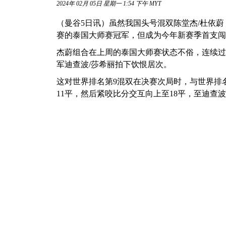
2024年 02月 05日 星期一 1:54 下午 MYT
（曼谷5日讯）虽然我国头号混双陈堂杰/杜依蔚
赛的泰国大师赛冠军，但成为今年新赛季首支闯
杰蔚组合在上周的泰国大师赛状态不俗，连续过关斩
军迪查波/莎希丽拍下饮恨居次。
这对世界排名第9混双在决赛次局时，与世界排名
11平，然后紧咬比分交互向上至18平，至迪查波