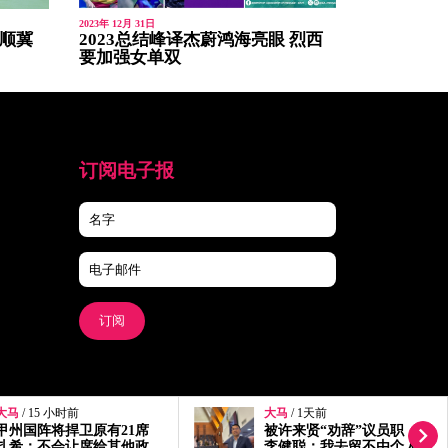
2023年 12月 31日
炳顺冀
2023总结峰译杰蔚鸿海亮眼 烈西
要加强女单双
订阅电子报
订阅
大马
/ 15 小时前
大马
/ 1天前
甲州国阵将捍卫原有21席
被许来贤“劝辞”议员职
扎希：不会让席给其他政
李健聪：我去留不由个人