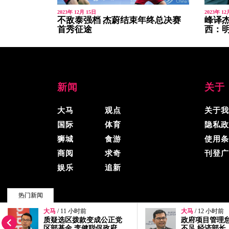
2023年 12月 15日
2023年 12
不敌泰强档 杰蔚结束年终总决赛
峰译杰
首秀征途
西：
新闻
关于
大马
观点
关于我
国际
体育
隐私政
狮城
食游
使用条
商阅
求奇
刊登广
娱乐
追新
热门新闻
大马
/ 11 小时前
大马
/ 12 小时前
© 2026, 精彩大马, 版权所有.
质疑选区拨款变成公正党
政府项目管理
区部基金 李健聪促政府
不足 经济部长