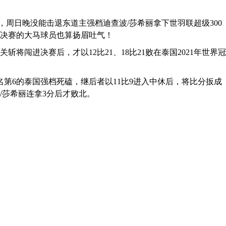
，周日晚没能击退东道主强档迪查波/莎希丽拿下世羽联超级300
决赛的大马球员也算扬眉吐气！
将闯进决赛后，才以12比21、18比21败在泰国2021年世界冠
第6的泰国强档死磕，继后者以11比9进入中休后，将比分扳成
/莎希丽连拿3分后才败北。