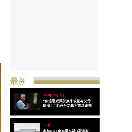
最新
2026年 08月 1日
“你追逐威风仅换来坟墓与父母
眼泪！” 彭苏丹劝飙车族迷途知
返
1天前
参加RXZ集会遇车祸 3死者家