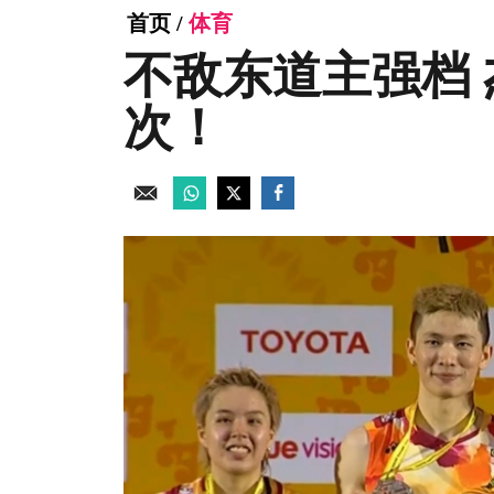
首页
/
体育
不敌东道主强档
次！