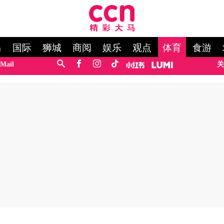
马
国际
狮城
商阅
娱乐
观点
体育
食游
Mail
关