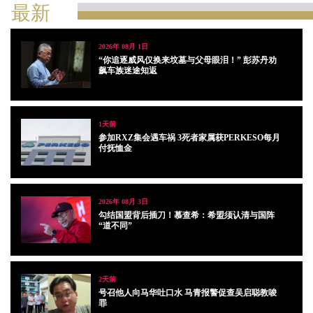
最新
2026年 08月 1日
“你追逐威风仅换来坟墓与父母眼泪！” 彭苏丹劝
飙车族迷途知返
1天前
参加RXZ集会遇车祸 3死者家属获PERKESO每月
付抚恤金
2026年 08月 3日
勾结国盟背后插刀！慕查希：希盟须认清与国阵
“道不同”
2天前
号召他人向马华吐口水 马青报警促查吴启聪教唆
罪