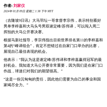
作者:
刘家仪
2024年 01月 09日 星期二 1:38 下午 MYT
（吉隆坡9日讯）大马羽坛一哥拿督李宗伟，表示特别看好
男单李梓嘉和大马头号男双谢定峰/苏伟译，可以闯入周二
挥拍的大马公开赛决赛。
根据马新社报导，李宗伟指出目前世界排名第11的李梓嘉和
第4的“峰译组合”，肯定不想错过在自家门口举办的比赛，
展现自己最佳表现的机会。
他表示：“我认为这是谢定峰/苏伟译和李梓嘉赢得冠军的最
好机会。我知道大马公开赛非常重要，因为我们是在家门口
作战，球迷们对我们的期望很高。”
“这是一份沉甸甸的责任，因此他们需要为自己的事业和国
家竭尽全力。”