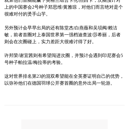
就算他们首圈能赢下英格兰组合卡伦/杰西卡，次圈预计对
上的中国赛会2号种子郑思维/黄雅琼，对他们而言绝对是个
很难对付的烫手山芋。
另外预计会早早出局的还有陈堂杰/白燕薇和吴埙阀/赖洁
敏，前者首圈对上泰国世界第一强档迪查波/莎希丽，后者
则会在次圈碰上，实力差距大很难讨得了好。
许邦荣/谢宜茜则有希望闯进次圈，并预计会遇到印尼赛会5
号种子帕拉温/梅拉蒂的考验。
这对世界排名第23的混双希望能在全英赛证明自己的优势，
以弥补他们在德国羽球公开赛首圈的意外出局一轮游。