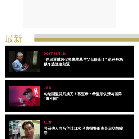
最新
2026年 08月 1日
“你追逐威风仅换来坟墓与父母眼泪！” 彭苏丹劝
飙车族迷途知返
2天前
勾结国盟背后插刀！慕查希：希盟须认清与国阵
“道不同”
1天前
号召他人向马华吐口水 马青报警促查吴启聪教唆
罪