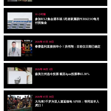
18 小时前
参加RXZ集会遇车祸 3死者家属获PERKESO每月
付抚恤金
2026年 07月 30日
拳赛盈利直接捐华小！洪伟翔：目前仅日期已确定
2026年 08月 1日
森美兰州选今投票 截至4pm投票率65.38%
2026年 07月 30日
大马将5千罗兴亚人遣返缅甸 APHR：等同送羊入
虎口！