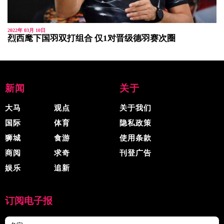
2022年 03月 10日
烈西麾下国羽双打组合 仅1对晋级德羽赛次圈
新闻
关于
大马
观点
关于我们
国际
体育
隐私政策
狮城
食游
使用条款
商阅
求奇
刊登广告
娱乐
追新
订阅电子报