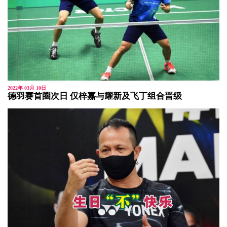
2022年 03月 10日
德羽赛首圈次日 仅梓嘉与耀新及飞丁组合晋级