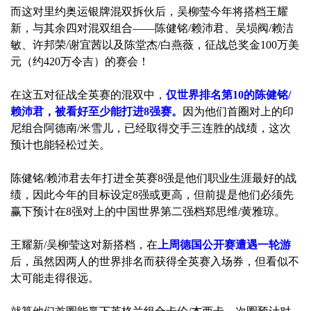
而这对里约奥运银牌混双拆伙后，吴柳莹今年将搭档王耀
新，与其余四对混双组合——陈健铭/赖沛君、吴埙阀/赖洁
敏、许邦荣/谢宜茜以及陈堂杰/白燕薇，征战总奖金100万美
元（约420万令吉）的赛会！
在这五对征战全英赛的混双中，
仅世界排名第10的陈健铭/
赖沛君，被看好至少能打进8强赛。
因为他们首圈对上的印
尼组合阿德南/米雪儿，已经取得交手三连胜的战绩，这次
预计也能轻松过关。
陈健铭/赖沛君去年打进全英赛8强是他们职业生涯最好的战
绩，因此今年的目标设定8强或更高，但前提是他们必须先
赢下预计在8强对上的中国世界第二强档郑思维/黄雅琼。
王耀新/吴柳莹这对新搭档，在
上周德国公开赛遭遇一轮游
后，虽然因两人的世界排名而获得全英赛入场券，但看似不
太可能走得很远。