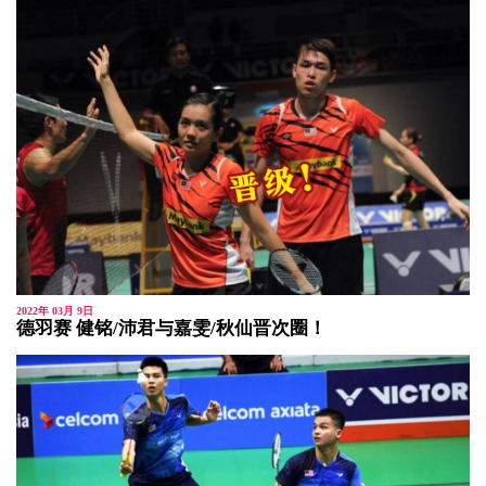
2022年 03月 9日
德羽赛 健铭/沛君与嘉雯/秋仙晋次圈！