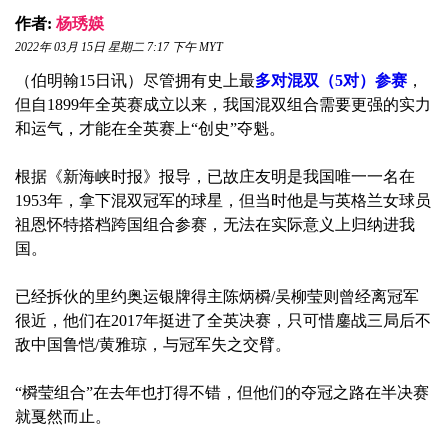
作者:
杨琇媖
2022年 03月 15日 星期二 7:17 下午 MYT
（伯明翰15日讯）尽管拥有史上最
多对混双（5对）参赛
，
但自1899年全英赛成立以来，我国混双组合需要更强的实力
和运气，才能在全英赛上“创史”夺魁。
根据《新海峡时报》报导，已故庄友明是我国唯一一名在
1953年，拿下混双冠军的球星，但当时他是与英格兰女球员
祖恩怀特搭档跨国组合参赛，无法在实际意义上归纳进我
国。
已经拆伙的里约奥运银牌得主陈炳橓/吴柳莹则曾经离冠军
很近，他们在2017年挺进了全英决赛，只可惜鏖战三局后不
敌中国鲁恺/黄雅琼，与冠军失之交臂。
“橓莹组合”在去年也打得不错，但他们的夺冠之路在半决赛
就戛然而止。