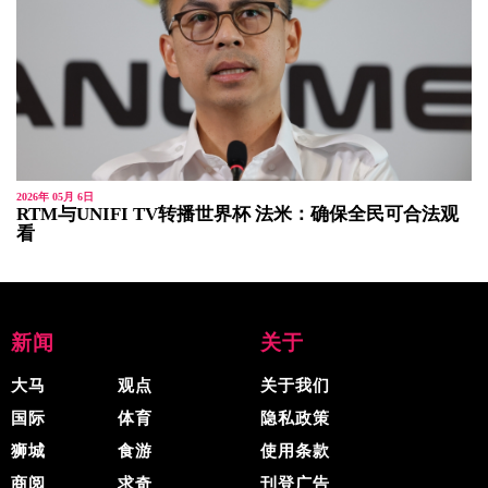
2026年 05月 6日
RTM与UNIFI TV转播世界杯 法米：确保全民可合法观
看
新闻
关于
大马
观点
关于我们
国际
体育
隐私政策
狮城
食游
使用条款
商阅
求奇
刊登广告