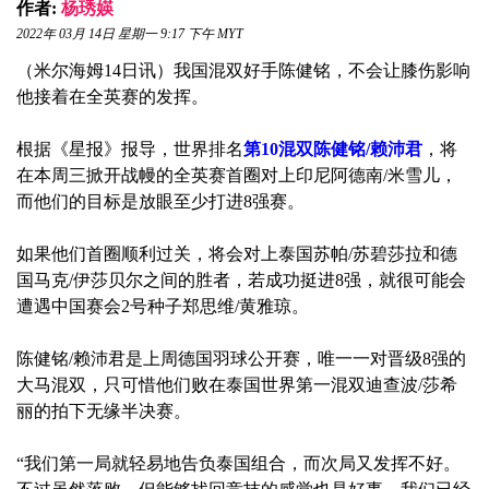
作者:
杨琇媖
2022年 03月 14日 星期一 9:17 下午 MYT
（米尔海姆14日讯）我国混双好手陈健铭，不会让膝伤影响
他接着在全英赛的发挥。
根据《星报》报导，世界排名
第10混双陈健铭/赖沛君
，将
在本周三掀开战幔的全英赛首圈对上印尼阿德南/米雪儿，
而他们的目标是放眼至少打进8强赛。
如果他们首圈顺利过关，将会对上泰国苏帕/苏碧莎拉和德
国马克/伊莎贝尔之间的胜者，若成功挺进8强，就很可能会
遭遇中国赛会2号种子郑思维/黄雅琼。
陈健铭/赖沛君是上周德国羽球公开赛，唯一一对晋级8强的
大马混双，只可惜他们败在泰国世界第一混双迪查波/莎希
丽的拍下无缘半决赛。
“我们第一局就轻易地告负泰国组合，而次局又发挥不好。