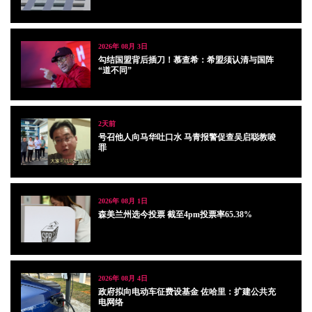
2026年 08月 3日
勾结国盟背后插刀！慕查希：希盟须认清与国阵
“道不同”
2天前
号召他人向马华吐口水 马青报警促查吴启聪教唆
罪
2026年 08月 1日
森美兰州选今投票 截至4pm投票率65.38%
2026年 08月 4日
政府拟向电动车征费设基金 佐哈里：扩建公共充
电网络