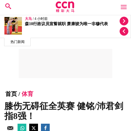
大马
/ 4 小时前
依斯迈入院无法出庭 面控程序延至827
热门新闻
首页
/
体育
膝伤无碍征全英赛 健铭/沛君剑
指8强！