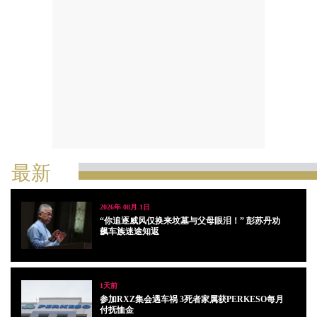
最新
2026年 08月 1日
“你追逐威风仅换来坟墓与父母眼泪！” 彭苏丹劝
飙车族迷途知返
1天前
参加RXZ集会遇车祸 3死者家属获PERKESO每月
付抚恤金