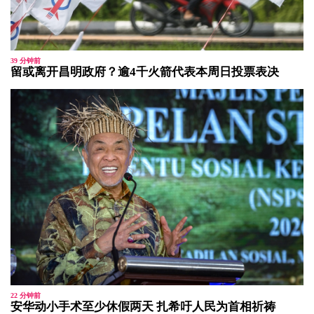
39 分钟前
留或离开昌明政府？逾4千火箭代表本周日投票表决
22 分钟前
安华动小手术至少休假两天 扎希吁人民为首相祈祷