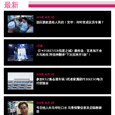
最新
2026年 08月 7日
选区拨款是给人民的！安华：何时变成议员专属？
1天前
《F✦FOREVER恒星之城》最终场：言承旭不舍
大马粉丝 阿信神翻译“下次回来开3场”！
2026年 08月 5日
参加RXZ集会遇车祸 3死者家属获PERKESO每月
付抚恤金
2026年 08月 4日
号召他人向马华吐口水 马青报警促查吴启聪教唆
罪