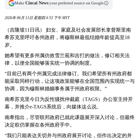
Make
Cincai News
your preferred source on Google
2026年 06月 11日 星期四 4:53 下午 MYT
（吉隆坡11日讯） 妇女、家庭及社会发展部长拿督斯里
南
希苏克里
呼吁各州政府，将穆斯林最低结婚年龄提高至18
岁。
她希望有更多州属仿效雪兰莪和吉打的做法，修订相关法
律，以便全国能够落实统一协调的制度。
“目前已有两个州属完成法律修订。我们希望所有州政府都
能采取同样行动，让这项政策能够在全国范围内实现统一与
协调，因为穆斯林婚姻事务属于州政府权限。”
南希苏克里
今日为反性骚扰仲裁庭（TAGS）办公室主持开
幕，并推介e-TAGS系统后，向媒体这么说。
南希指出，尽管联邦政府已就此课题展开深入讨论，但最终
决定权仍掌握在各州政府手中。
“我们只能表达关切并与州政府展开讨论，但作出决定的并