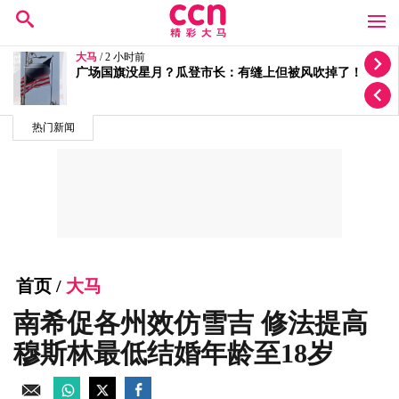
大马
/ 4 小时前
不会步柔森后尘！倪可敏：霹雳会掀“红色浪潮”
热门新闻
首页
/
大马
南希促各州效仿雪吉 修法提高
穆斯林最低结婚年龄至18岁