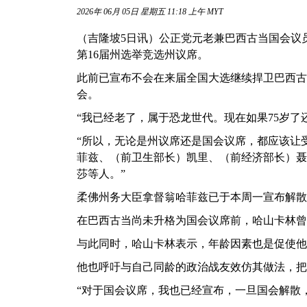
2026年 06月 05日 星期五 11:18 上午 MYT
（吉隆坡5日讯）公正党元老兼巴西古当国会议
第16届州选举竞选州议席。
此前已宣布不会在来届全国大选继续捍卫巴西古
会。
“我已经老了，属于恐龙世代。现在如果75岁了
“所以，无论是州议席还是国会议席，都应该让
菲兹、（前卫生部长）凯里、（前经济部长）聂
莎等人。”
柔佛州务大臣拿督翁哈菲兹已于本周一宣布解散
在巴西古当尚未升格为国会议席前，哈山卡林曾
与此同时，哈山卡林表示，年龄因素也是促使他
他也呼吁与自己同龄的政治战友效仿其做法，把
“对于国会议席，我也已经宣布，一旦国会解散