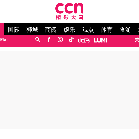
马
国际
狮城
商阅
娱乐
观点
体育
食游
Mail
关