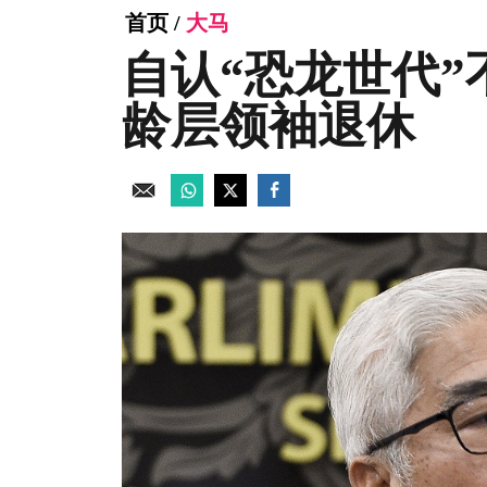
首页
/
大马
自认“恐龙世代”
龄层领袖退休