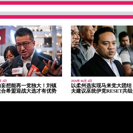
月 4日
2026年 06月 4日
勿妄想能再一党独大！刘镇
以柔州选实现马来党大团结
联合希盟迎战大选才有优势
夫建议巫统伊党RESET共
府