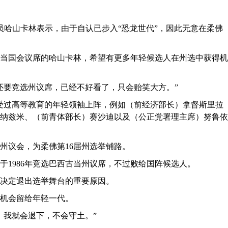
员哈山卡林表示，由于自认已步入“恐龙世代”，因此无意在柔佛
当国会议席的哈山卡林，希望有更多年轻候选人在州选中获得机
还要竞选州议席，已经不好看了，只会贻笑大方。”
受过高等教育的年轻领袖上阵，例如（前经济部长）拿督斯里拉
纳兹米、（前青体部长）赛沙迪以及（公正党署理主席）努鲁依
州议会，为柔佛第16届州选举铺路。
于1986年竞选巴西古当州议席，不过败给国阵候选人。
决定退出选举舞台的重要原因。
机会留给年轻一代。
，我就会退下，不会守土。”