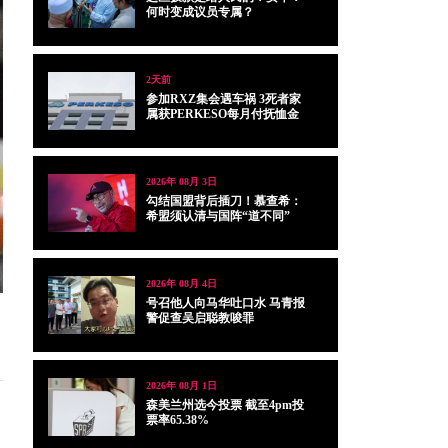
何时变成议员专属？
2天前
参加RXZ集会遇车祸 3死者家
属获PERKESO每月付抚恤金
2026年 08月 3日
勾结国盟背后插刀！慕查希：
希盟须认清与国阵“道不同”
2026年 08月 4日
号召他人向马华吐口水 马青报
警促查吴启聪教唆罪
2026年 08月 1日
森美兰州选今投票 截至4pm投
票率65.38%