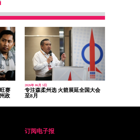
2026年 06月 5日
 旺赛
专注森柔州选 火箭展延全国大会
组州政
至8月
订阅电子报