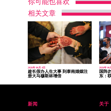
你可能也喜欢
相关文章
2026年 06月 4日
2026年 06
趁长假办人生大事 到泰南婚姻注
国阵
册大马穆斯林增倍
东：
新闻
关于