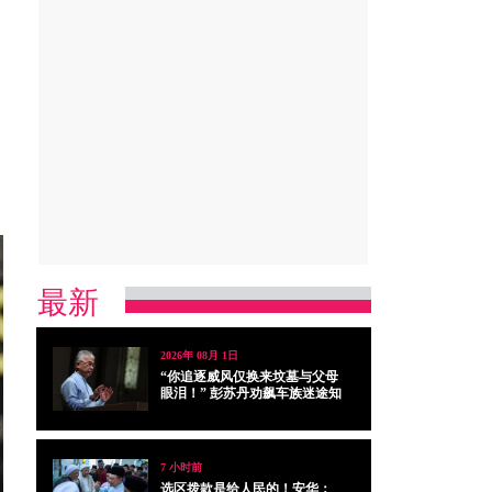
最新
2026年 08月 1日
“你追逐威风仅换来坟墓与父母
眼泪！” 彭苏丹劝飙车族迷途知
返
7 小时前
选区拨款是给人民的！安华：