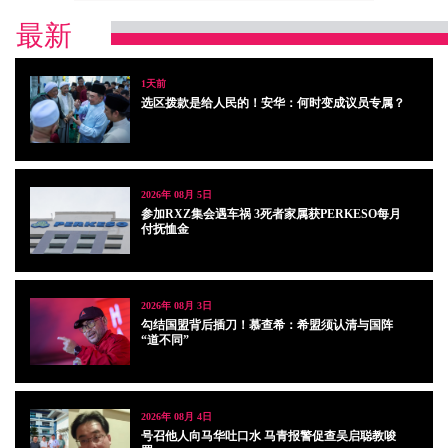
最新
1天前
选区拨款是给人民的！安华：何时变成议员专属？
2026年 08月 5日
参加RXZ集会遇车祸 3死者家属获PERKESO每月
付抚恤金
2026年 08月 3日
勾结国盟背后插刀！慕查希：希盟须认清与国阵
“道不同”
2026年 08月 4日
号召他人向马华吐口水 马青报警促查吴启聪教唆