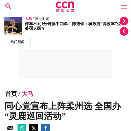
大马
/ 21 小时前
”仅
按个人喜恶发放拨款有滥权之嫌 5蓝眼议员轰安华
不分
热门新闻
首页
/
大马
同心党宣布上阵柔州选 全国办
“灵鹿巡回活动”