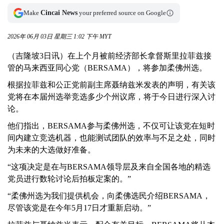
Make
Cincai News
your preferred source on Google
2026年 06月 03日 星期三 1:02 下午 MYT
（吉隆坡3日讯）在上个月被前经济部长拿督斯里拉菲兹接
管的马来西亚同心党（BERSAMA），将参加柔佛州选。
根据拉菲兹和公正党前副主席聂纳兹米发表的声明，有关该
党将在本届州选举竞选多少个州议席，将于今日进行深入讨
论。
他们指出，BERSAMA参与柔佛州选，不仅可让该党在短时
间内建立竞选机器，也能测试团队的效率与不足之处，同时
为未来的大选做好准备。
“这项决定是在与BERSAMA领导层及来自全国各地的精选
党员进行数轮讨论后拍板定案的。”
“柔佛州选为我们提供机会，向柔佛选民介绍BERSAMA，
尽管该党是在今年5月17日才重新启动。”