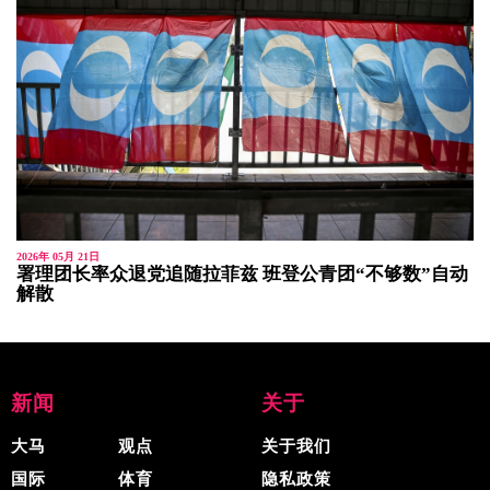
2026年 05月 21日
署理团长率众退党追随拉菲兹 班登公青团“不够数”自动
解散
新闻
关于
大马
观点
关于我们
国际
体育
隐私政策