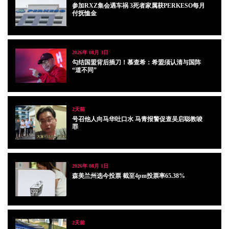
参加RXZ集会遇车祸 3死者家属获PERKESO每月
付抚恤金
2026年 08月 3日
勾结国盟背后插刀！慕查希：希盟须认清与国阵
“道不同”
2天前
号召他人向马华吐口水 马青报警促查吴启聪教唆
罪
2026年 08月 1日
森美兰州选今投票 截至4pm投票率65.38%
2天前