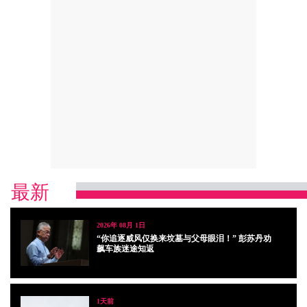
最新
2026年 08月 1日
“你追逐威风仅换来坟墓与父母眼泪！” 彭苏丹劝
飙车族迷途知返
1天前