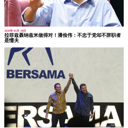
2026年 05月 18日
拉菲兹聂纳兹米做得对！潘俭伟：不忠于党却不辞职者
是懦夫