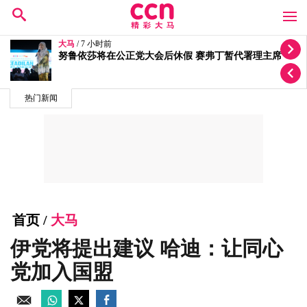
大马
/ 10 小时前
质疑选区拨款变成公正党区部基金 李健聪促政府交代
热门新闻
首页
/
大马
伊党将提出建议 哈迪：让同心
党加入国盟