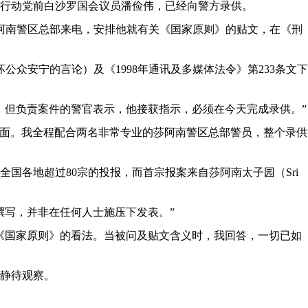
的行动党前白沙罗国会议员潘俭伟，已经向警方录供。
莎阿南警区总部来电，安排他就有关《国家原则》的贴文，在《刑
坏公众安宁的言论）
及《1998年通讯及多媒体法令》第233条文下
，但负责案件的警官表示，他接获指示，必须在今天完成录供。”
会面。我全程配合两名非常专业的莎阿南警区总部警员，整个录供
国各地超过80宗的投报，而首宗报案来自莎阿南太子园（Sri
撰写，并非在任何人士施压下发表。”
《国家原则》的看法。当被问及贴文含义时，我回答，一切已如
静待观察。