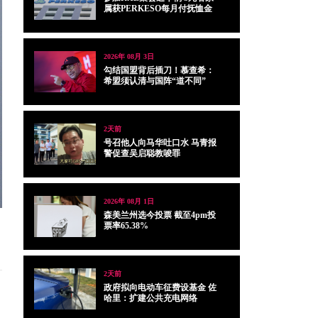
属获PERKESO每月付抚恤金
2026年 08月 3日
勾结国盟背后插刀！慕查希：
希盟须认清与国阵“道不同”
2天前
号召他人向马华吐口水 马青报
警促查吴启聪教唆罪
2026年 08月 1日
森美兰州选今投票 截至4pm投
票率65.38%
2天前
政府拟向电动车征费设基金 佐
哈里：扩建公共充电网络