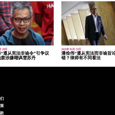
月 20日
2026年 05月 21日
“遵从宪法非谕令”引争议
潘俭伟“遵从宪法而非谕旨论
炮轰涉嫌嘲讽雪苏丹
错？律师有不同看法
们
策
款