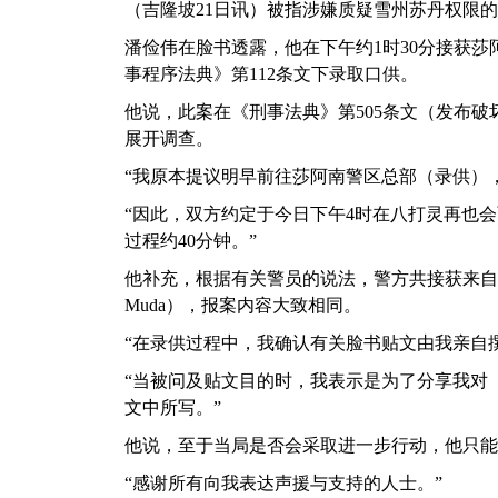
（吉隆坡21日讯）被指涉嫌质疑雪州苏丹权限
潘俭伟在脸书透露，他在下午约1时30分接获
事程序法典》第112条文下录取口供。
他说，此案在《刑事法典》第505条文
（发布破
展开调查。
“我原本提议明早前往莎阿南警区总部（录供）
“因此，双方约定于今日下午4时在八打灵再也
过程约40分钟。”
他补充，根据有关警员的说法，警方共接获来自全
Muda），报案内容大致相同。
“在录供过程中，我确认有关脸书贴文由我亲自
“当被问及贴文目的时，我表示是为了分享我对
文中所写。”
他说，至于当局是否会采取进一步行动，他只能
“感谢所有向我表达声援与支持的人士。”