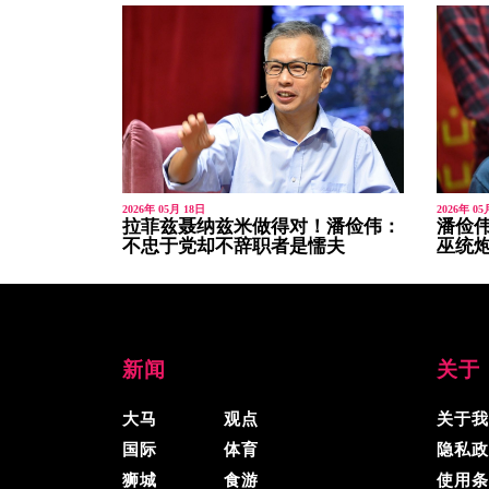
2026年 05月 18日
2026年 05
拉菲兹聂纳兹米做得对！潘俭伟：
潘俭伟
不忠于党却不辞职者是懦夫
巫统
新闻
关于
大马
观点
关于我
国际
体育
隐私政
狮城
食游
使用条