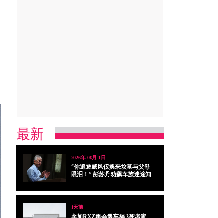
最新
2026年 08月 1日
“你追逐威风仅换来坟墓与父母
眼泪！” 彭苏丹劝飙车族迷途知
返
1天前
参加RXZ集会遇车祸 3死者家