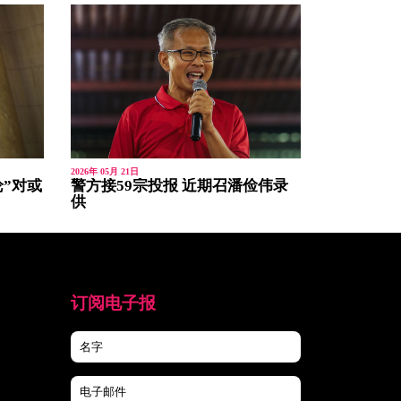
2026年 05月 21日
”对或
警方接59宗投报 近期召潘俭伟录
供
订阅电子报