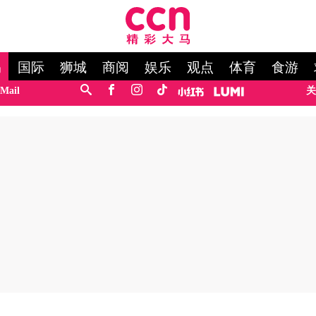
马
国际
狮城
商阅
娱乐
观点
体育
食游
Mail
关