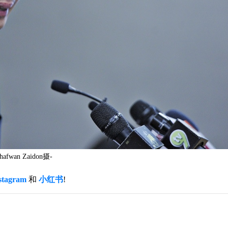
n Zaidon摄-
stagram
和
小红书
!