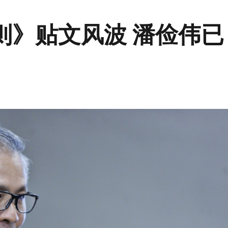
则》贴文风波 潘俭伟已