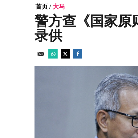
首页
/
大马
警方查《国家原
录供