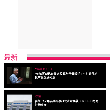
最新
2026年 08月 1日
“你追逐威风仅换来坟墓与父母眼泪！” 彭苏丹劝
飙车族迷途知返
1天前
参加RXZ集会遇车祸 3死者家属获PERKESO每月
付抚恤金