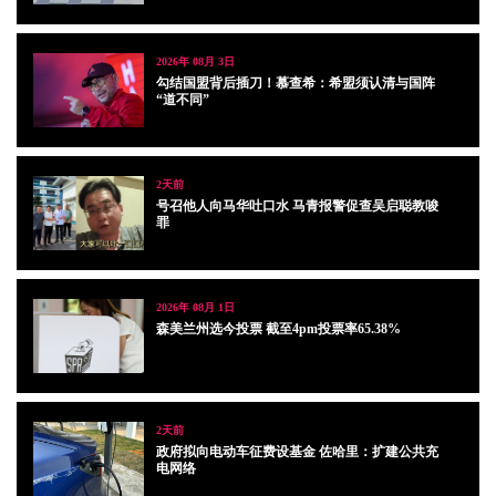
2026年 08月 3日
勾结国盟背后插刀！慕查希：希盟须认清与国阵
“道不同”
2天前
号召他人向马华吐口水 马青报警促查吴启聪教唆
罪
2026年 08月 1日
森美兰州选今投票 截至4pm投票率65.38%
2天前
政府拟向电动车征费设基金 佐哈里：扩建公共充
电网络