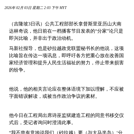
2026年 02月 03日 星期二 2:03 下午 MYT
（吉隆坡3日讯）公共工程部部长拿督斯里亚历山大南
达林奇说，他日前在一档播客节目发表的“分家”论只是
即兴比喻，并非出于政治动机。
马新社报导，也是砂拉越政党联盟秘书长的他说，这项
比喻旨在传达一项讯息，即呼吁各方把重心放在改善国
家经济管理和提升人民生活福祉的努力，停止带来损害
的纷争。
他说，他的相关言论应在整体语境下加以理解，不应被
字面错误解读，或被当作政治争议的素材。
他今日在工程局出席诗巫监狱建造工程的同意书移交仪
式后，受记者询问时澄清此事。
“我不曾有意地说我们（砂拉越）要（与大马半岛）‘分