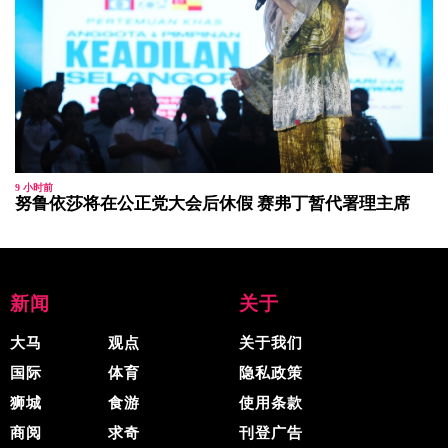
9 小时前
努鲁依莎将在公正党大会后休假 赛弗丁暂代署理主席
新闻
关于
大马
观点
关于我们
国际
体育
隐私政策
狮城
食游
使用条款
商阅
求奇
刊登广告