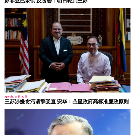
苏菲亚已录供 反贪会：明日轮到三苏
2025年 11月 27日
三苏涉嫌贪污请辞受查 安华：凸显政府高标准廉政原则