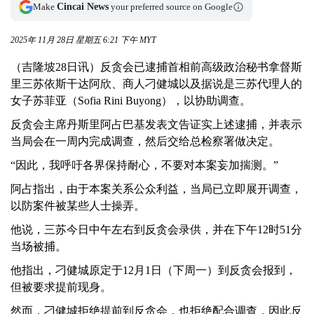
Make
Cincai News
your preferred source on Google
2025年 11月 28日 星期五 6:21 下午 MYT
（吉隆坡28日讯）反贪会已逮捕首相前高级政治秘书拿督斯
里三苏依斯干达阿欣、商人刁健城以及据说是三苏代理人的
女子苏菲亚（Sofia Rini Buyong），以协助调查。
反贪会主席丹斯里阿占巴基发表文告证实上述逮捕，并表示
当局会在一周内完成调查，然后交给总检察署做决定。
“因此，我呼吁各界保持耐心，不要对本案妄加揣测。”
阿占指出，由于本案关系公众利益，当局已立即展开调查，
以防案件被某些人士操弄。
他说，三苏今日中午左右到反贪会录供，并在下午12时51分
当场被捕。
他指出，刁健城原定于12月1日（下周一）到反贪会报到，
但被要求提前现身。
然而，刁健城拒绝提前到反贪会，也拒绝配合调查，因此反