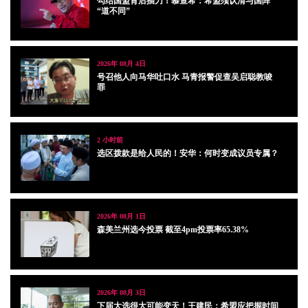
勾结国盟背后插刀！慕查希：希盟须认清与国阵
“道不同”
2026年 08月 4日
号召他人向马华吐口水 马青报警促查吴启聪教唆
罪
2 小时前
选区拨款是给人民的！安华：何时变成议员专属？
2026年 08月 1日
森美兰州选今投票 截至4pm投票率65.38%
2026年 08月 3日
下届大选很大可能变天！王建民：希盟应把握时间