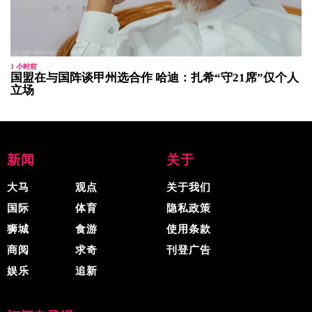
1 小时前
国盟在与国阵谈甲州选合作 哈迪：扎希“守21席”仅个人
立场
新闻
关于
大马
观点
关于我们
国际
体育
隐私政策
狮城
食游
使用条款
商阅
求奇
刊登广告
娱乐
追新