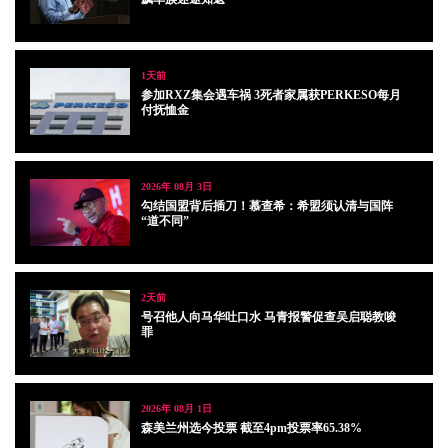
1天前
参加RXZ集会遇车祸 3死者家属获PERKESO每月
付抚恤金
2026年 08月 3日
勾结国盟背后插刀！慕查希：希盟须认清与国阵
“道不同”
2天前
号召他人向马华吐口水 马青报警促查吴启聪教唆
罪
2026年 08月 1日
森美兰州选今投票 截至4pm投票率65.38%