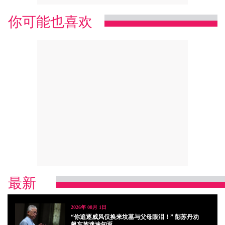
你可能也喜欢
最新
2026年 08月 1日
“你追逐威风仅换来坟墓与父母眼泪！” 彭苏丹劝
飙车族迷途知返