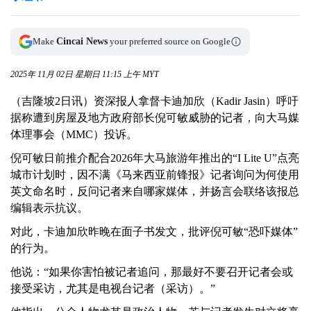
Make
Cincai News
your preferred source on Google
2025年 11月 02日 星期日 11:15 上午 MYT
（吉隆坡2日讯）资深报人拿督卡迪加欣（Kadir Jasin）呼吁
据称遭到房屋及地方政府部长倪可敏威胁的记者，向大马媒
体理事会（MMC）投诉。
倪可敏日前推介配合2026年大马旅游年推出的“I Lite U”点亮
城市计划时，因不满《马来西亚前锋报》记者询问为何使用
英文命名时，反问记者来自哪家媒体，并扬言会联络该报总
编辑表示抗议。
对此，卡迪加欣昨晚在面子书发文，批评倪可敏“恐吓媒体”
的行为。
他说：“如果你害怕被记者追问，那最好不要召开记者会或
接受采访，尤其是电视台记者（采访）。”