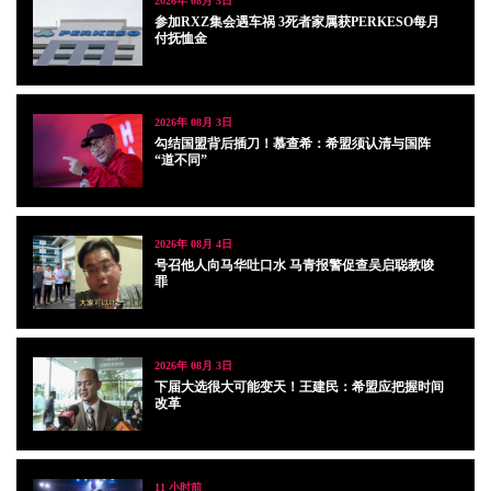
2026年 08月 5日
参加RXZ集会遇车祸 3死者家属获PERKESO每月
付抚恤金
2026年 08月 3日
勾结国盟背后插刀！慕查希：希盟须认清与国阵
“道不同”
2026年 08月 4日
号召他人向马华吐口水 马青报警促查吴启聪教唆
罪
2026年 08月 3日
下届大选很大可能变天！王建民：希盟应把握时间
改革
11 小时前