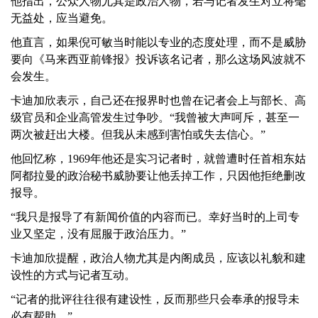
他指出，公众人物尤其是政治人物，若与记者发生对立将毫
无益处，应当避免。
他直言，如果倪可敏当时能以专业的态度处理，而不是威胁
要向《马来西亚前锋报》投诉该名记者，那么这场风波就不
会发生。
卡迪加欣表示，自己还在报界时也曾在记者会上与部长、高
级官员和企业高管发生过争吵。“我曾被大声呵斥，甚至一
两次被赶出大楼。但我从未感到害怕或失去信心。”
他回忆称，1969年他还是实习记者时，就曾遭时任首相东姑
阿都拉曼的政治秘书威胁要让他丢掉工作，只因他拒绝删改
报导。
“我只是报导了有新闻价值的内容而已。幸好当时的上司专
业又坚定，没有屈服于政治压力。”
卡迪加欣提醒，政治人物尤其是内阁成员，应该以礼貌和建
设性的方式与记者互动。
“记者的批评往往很有建设性，反而那些只会奉承的报导未
必有帮助。”