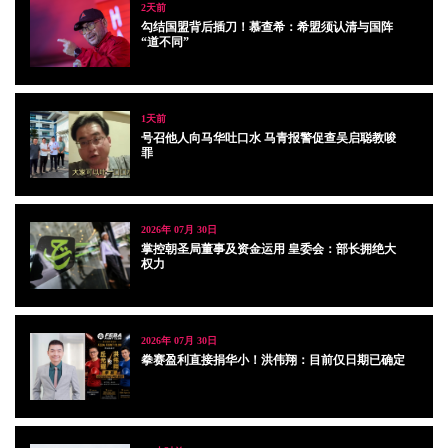
2天前
勾结国盟背后插刀！慕查希：希盟须认清与国阵
“道不同”
1天前
号召他人向马华吐口水 马青报警促查吴启聪教唆
罪
2026年 07月 30日
掌控朝圣局董事及资金运用 皇委会：部长拥绝大
权力
2026年 07月 30日
拳赛盈利直接捐华小！洪伟翔：目前仅日期已确定