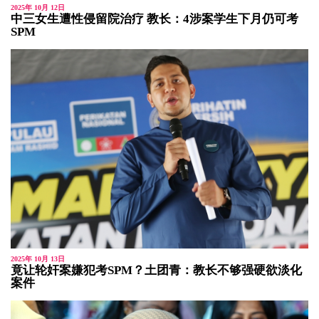
2025年 10月 12日
中三女生遭性侵留院治疗 教长：4涉案学生下月仍可考
SPM
2025年 10月 13日
竟让轮奸案嫌犯考SPM？土团青：教长不够强硬欲淡化
案件