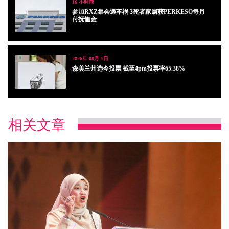
16 小时前
参加RXZ集会遇车祸 3死者家属获PERKESO每月
付抚恤金
2026年 08月 1日
森美兰州选今投票 截至4pm投票率65.38%
相关文章