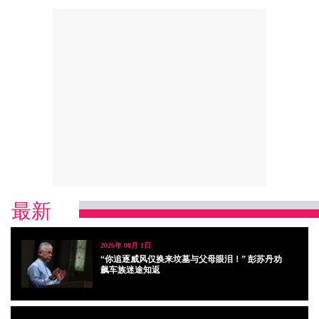
最新
2026年 08月 1日
“你追逐威风仅换来坟墓与父母眼泪！” 彭苏丹劝
飙车族迷途知返