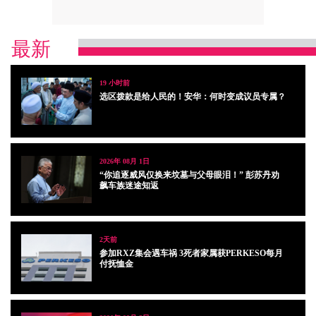
最新
19 小时前
选区拨款是给人民的！安华：何时变成议员专属？
2026年 08月 1日
“你追逐威风仅换来坟墓与父母眼泪！” 彭苏丹劝
飙车族迷途知返
2天前
参加RXZ集会遇车祸 3死者家属获PERKESO每月
付抚恤金