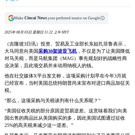
Make
Cincai News
your preferred source on Google
2025年 08月 03日 星期日 11:22 上午 MYT
（吉隆坡3日讯）投资、贸易及工业部长东姑扎菲鲁表示，
大马同意向美国
采购30架波音飞机
，不仅是为了让美国降低
对马关税，而是马航集团（MAG）事先规划好的战略性商
业决策，且此项交易并未动用纳税人的钱。
他在社交媒体X平台发文称，这项采购计划早在今年3月就
已经宣布，当时美国总统特朗普尚未宣布对进口商品加征关
税。
“那么，这项采购与关税谈判有什么关系呢？”
“美国征收关税的部分原因是贸易逆差。这意味着我们向美
国出售的商品比从美国购买的多，因此美国试图通过征收
25%的高关税来减少这一逆差。”