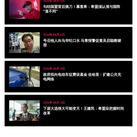
2026年 08月 3日
勾结国盟背后插刀！慕查希：希盟须认清与国阵
“道不同”
2026年 08月 4日
号召他人向马华吐口水 马青报警促查吴启聪教唆
罪
2026年 08月 4日
政府拟向电动车征费设基金 佐哈里：扩建公共充
电网络
2026年 08月 3日
下届大选很大可能变天！王建民：希盟应把握时间
改革