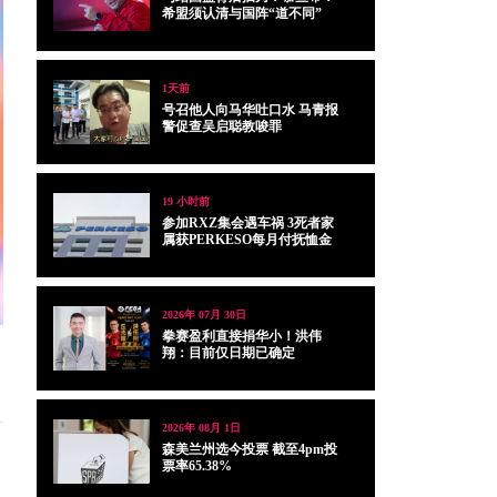
希盟须认清与国阵“道不同”
1天前
号召他人向马华吐口水 马青报
警促查吴启聪教唆罪
19 小时前
参加RXZ集会遇车祸 3死者家
属获PERKESO每月付抚恤金
2026年 07月 30日
拳赛盈利直接捐华小！洪伟
翔：目前仅日期已确定
2026年 08月 1日
森美兰州选今投票 截至4pm投
票率65.38%