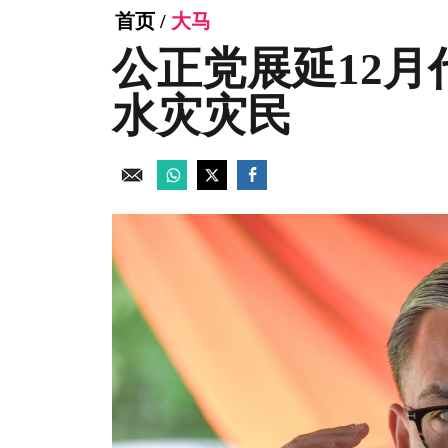
首页
/
大马
公正党展延12月
水灾灾民