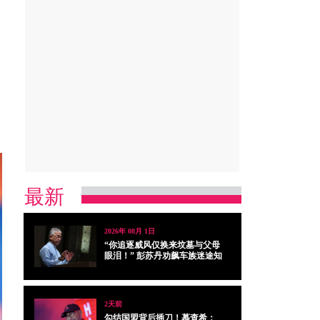
最新
2026年 08月 1日
“你追逐威风仅换来坟墓与父母
眼泪！” 彭苏丹劝飙车族迷途知
返
2天前
勾结国盟背后插刀！慕查希：