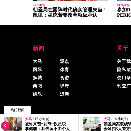
23 小时前
19 小时前
朝圣局在国阵时代确实管理失当！
参加R
凯里：巫统若要改革就应承认
PER
新闻
关于
大马
观点
关于我
国际
体育
隐私政
狮城
食游
使用条
商阅
求奇
刊登广
娱乐
追新
热门新闻
大马
/ 18 小时前
大马
/ 19 小时前
© 2026, 精彩大马, 版权所有.
朝圣局案双线调查 反贪
参加RXZ集会遇
会延扣3人警方查5投报
者家属获PERK