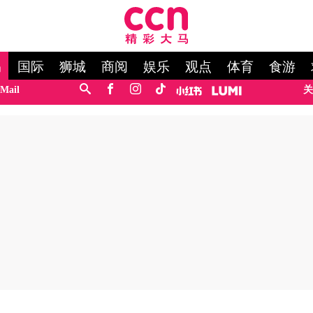
马
国际
狮城
商阅
娱乐
观点
体育
食游
Mail
关