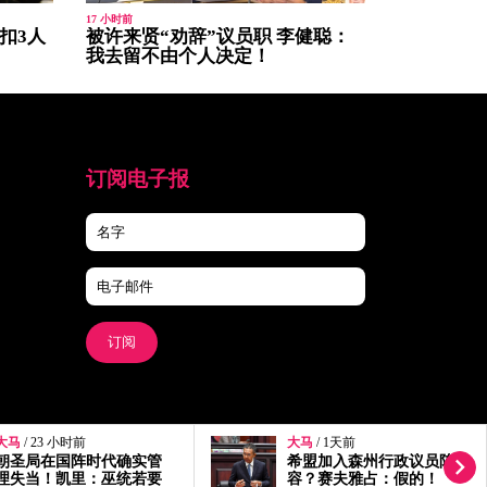
17 小时前
扣3人
被许来贤“劝辞”议员职 李健聪：
我去留不由个人决定！
订阅电子报
订阅
大马
/ 1天前
大马
/ 1天前
希盟加入森州行政议员阵
选民为败选落泪 陆兆
容？赛夫雅占：假的！
福：我输了选举赢了民心