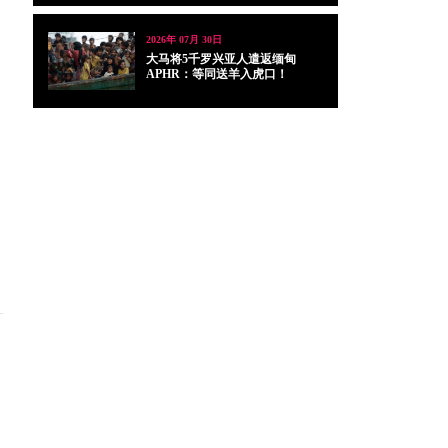
2026年 07月 30日
大马将5千罗兴亚人遣返缅甸
APHR：等同送羊入虎口！