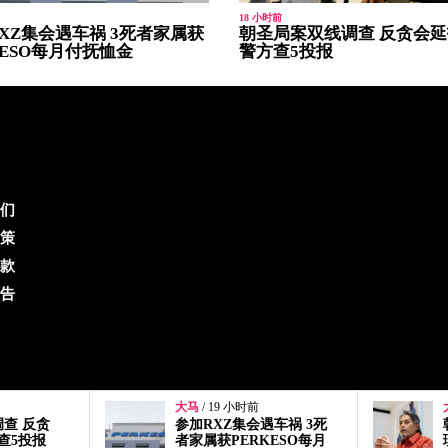
18 小时前
XZ集会遇车祸 3死者家属获
朝圣局案双线调查 反贪会延
KESO每月付抚恤金
警方查5投报
们
策
款
告
大马
/ 23 小时前
车祸 3死
朝圣局在国阵时代确实管
ESO每月
理失当！凯里：巫统若要