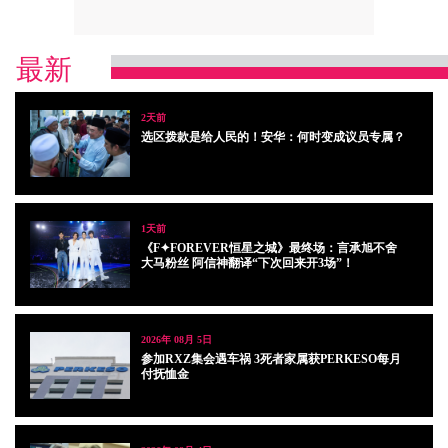
最新
2天前
选区拨款是给人民的！安华：何时变成议员专属？
1天前
《F✦FOREVER恒星之城》最终场：言承旭不舍
大马粉丝 阿信神翻译“下次回来开3场”！
2026年 08月 5日
参加RXZ集会遇车祸 3死者家属获PERKESO每月
付抚恤金