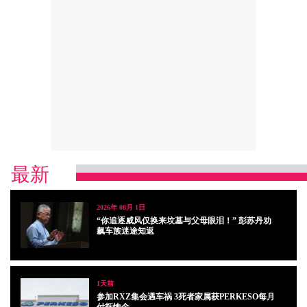
最新
2026年 08月 1日
“你追逐威风仅换来坟墓与父母眼泪！” 彭苏丹劝
飙车族迷途知返
1天前
参加RXZ集会遇车祸 3死者家属获PERKESO每月