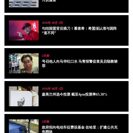
付抚恤金
2026年 08月 3日
勾结国盟背后插刀！慕查希：希盟须认清与国阵
“道不同”
2天前
号召他人向马华吐口水 马青报警促查吴启聪教唆
罪
2026年 08月 1日
森美兰州选今投票 截至4pm投票率65.38%
2天前
政府拟向电动车征费设基金 佐哈里：扩建公共充
电网络