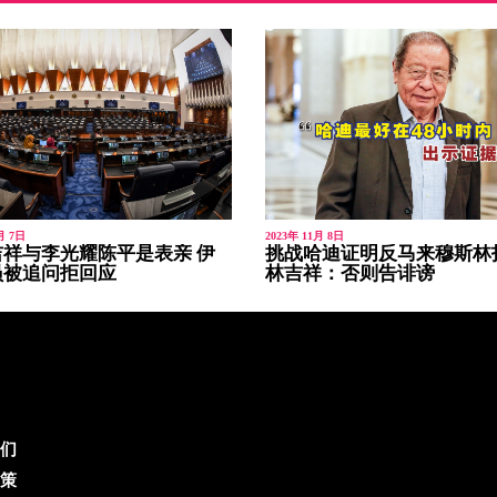
月 7日
2023年 11月 8日
祥与李光耀陈平是表亲 伊
挑战哈迪证明反马来穆斯林
员被追问拒回应
林吉祥：否则告诽谤
们
策