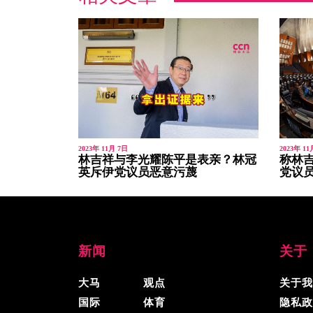
2023年 11月 7日
2023年 11
林吉祥与李光耀陈平是表亲？林冠
称林吉
英斥伊党议员恶意污蔑
党议
新闻
关于
大马
观点
关于我
国际
体育
隐私政