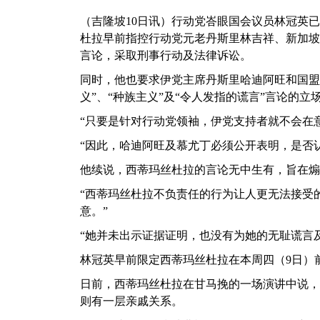
（吉隆坡10日讯）行动党峇眼国会议员林冠英
杜拉早前指控行动党元老丹斯里林吉祥、新加坡
言论，采取刑事行动及法律诉讼。
同时，他也要求伊党主席丹斯里哈迪阿旺和国盟
义”、“种族主义”及“令人发指的谎言”言论的立
“只要是针对行动党领袖，伊党支持者就不会在
“因此，哈迪阿旺及慕尤丁必须公开表明，是否
他续说，西蒂玛丝杜拉的言论无中生有，旨在煽
“西蒂玛丝杜拉不负责任的行为让人更无法接受
意。”
“她并未出示证据证明，也没有为她的无耻谎言
林冠英早前限定西蒂玛丝杜拉在本周四（9日）
日前，西蒂玛丝杜拉在甘马挽的一场演讲中说，
则有一层亲戚关系。