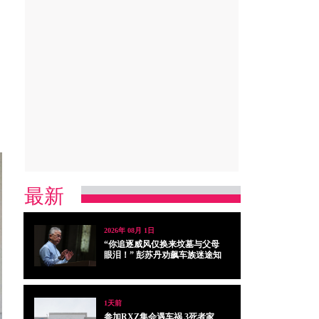
最新
2026年 08月 1日
“你追逐威风仅换来坟墓与父母
眼泪！” 彭苏丹劝飙车族迷途知
返
1天前
参加RXZ集会遇车祸 3死者家