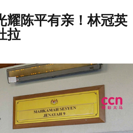
光耀陈平有亲！林冠英
杜拉