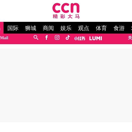
马
国际
狮城
商阅
娱乐
观点
体育
食游
Mail
关