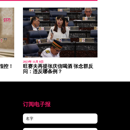
2023年 11月 8日
指控！
旺赛夫再提张庆信喝酒 张念群反
问：违反哪条例？
订阅电子报