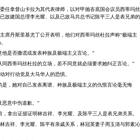
已委任拿督山卡拉为其代表律师，以对甲抛峇底国会议员西蒂玛丝
已故建国总理李光耀、以及已故马共总书记陈平三人是表兄弟的
主席丹斯里慕尤丁公开表明，他们对西蒂玛丝杜拉声称“极端主
场。
意他是否撒谎或发表种族及极端主义言论。”
认同西蒂玛丝杜拉的立场，若不同意就必须要求她纠正言论。”
动对行动党及大马华人的恐惧。
的是，她对自己发表离谱、种族及极端主义的仇恨言论毫无悔
及恶意中伤道歉。”
前，拿出证据证明林吉祥、李光耀、及陈平三人是表兄弟关系。
林吉祥、李光耀、陈平有亲戚关系，林冠英妻子周玉清与郭素沁