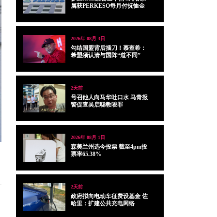
属获PERKESO每月付抚恤金
2026年 08月 3日
勾结国盟背后插刀！慕查希：
希盟须认清与国阵“道不同”
2天前
号召他人向马华吐口水 马青报
警促查吴启聪教唆罪
2026年 08月 1日
森美兰州选今投票 截至4pm投
票率65.38%
2天前
政府拟向电动车征费设基金 佐
哈里：扩建公共充电网络