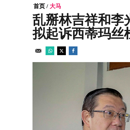
首页
/
大马
乱掰林吉祥和李
拟起诉西蒂玛丝