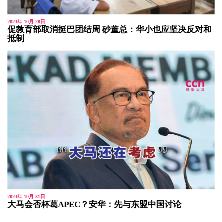
2023年 10月 28日
促教育部取消挺巴团结周 砂董总：华小也应坚决反对和
抵制
2023年 10月 31日
大马会否杯葛APEC？安华：先与东盟中国讨论