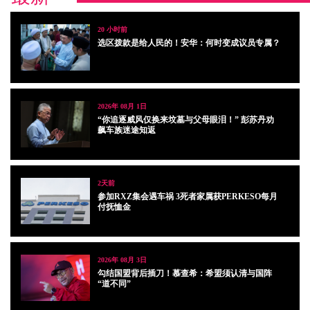
20 小时前
选区拨款是给人民的！安华：何时变成议员专属？
2026年 08月 1日
“你追逐威风仅换来坟墓与父母眼泪！” 彭苏丹劝
飙车族迷途知返
2天前
参加RXZ集会遇车祸 3死者家属获PERKESO每月
付抚恤金
2026年 08月 3日
勾结国盟背后插刀！慕查希：希盟须认清与国阵
“道不同”