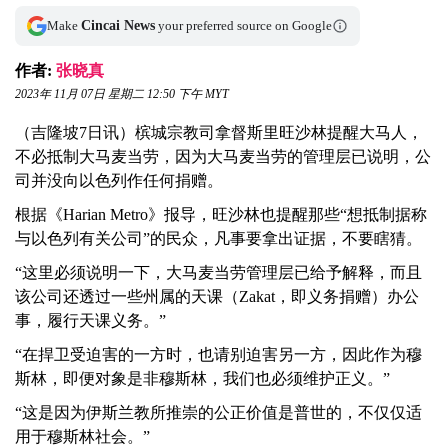
Make
Cincai News
your preferred source on Google
作者:
张晓真
2023年 11月 07日 星期二 12:50 下午 MYT
（吉隆坡7日讯）槟城宗教司拿督斯里旺沙林提醒大马人，
不必抵制大马麦当劳，因为大马麦当劳的管理层已说明，公
司并没向以色列作任何捐赠。
根据《Harian Metro》报导，旺沙林也提醒那些“想抵制据称
与以色列有关公司”的民众，凡事要拿出证据，不要瞎猜。
“这里必须说明一下，大马麦当劳管理层已给予解释，而且
该公司还透过一些州属的天课（Zakat，即义务捐赠）办公
事，履行天课义务。”
“在捍卫受迫害的一方时，也请别迫害另一方，因此作为穆
斯林，即便对象是非穆斯林，我们也必须维护正义。”
“这是因为伊斯兰教所推崇的公正价值是普世的，不仅仅适
用于穆斯林社会。”