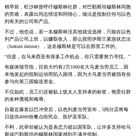
稍早前，旺沙林曾呼吁穆斯林社群，对巴勒斯坦穆斯林同胞
的苦难，表露出同志情谊和同情心，做法是抵制任何与以色
列有关的公司和产品。
不过，他也说，若一名穆斯林没其他就业选择，只能在以色
列产品公司上班，以赚取收入，那么按照伊斯兰紧急状态法
（hukum darurat），这名穆斯林是可以在那里工作的。
“但是，在马来西亚有很多工作机会，你只需要努力寻找。”
有媒体报导指，目前大约有2万1000名大马麦当劳员工，因
本地发起的抵制运动而陷入困境，因为大马麦当劳被指有份
参与向第三国输送资金。
不仅如此，员工们还被贴上犹太人支持者的标签，饱受社群
的各种蔑视和侮辱。
自最近爆发以巴冲突后，以色列麦当劳宣布，5间分店将每
日提供4000份餐点给民众、医护及军队。
不料，此举却被认为是表态力挺以国军队，让许多支持哈马
斯或巴勒斯坦的穆斯林国家感到不满并抵制。