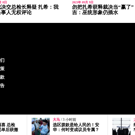
月 8日
2023年 09月 9日
决交总检长释疑 扎希：我
勿把扎希获释裁决当“赢了”
当事人无权评论
吉：巫统形象仍插水
们
策
款
告
大马
/ 7 小时前
人民的！安
绝不容航空人员涉毒
议员专属？
MAG强制旗下机师接受
毒品筛查