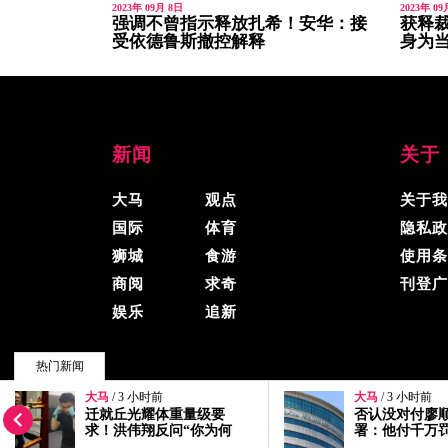
2023年 09月 8日
2023年 09
强调不曾指示释放扎希！安华：接
获释裁
受依德鲁斯撤控解释
身为
新闻
关于
大马
观点
关于我
国际
体育
隐私政
狮城
食游
使用条
商阅
求奇
刊登广
娱乐
追新
热门新闻
大马
/ 3 小时前
大马
/ 3 小时前
© 2026, 精彩大马, 版权所有.
否认没对付廖顺喜 总检
选区拨款是给
署：他付千万罚单后获撤
华：何时变成
控