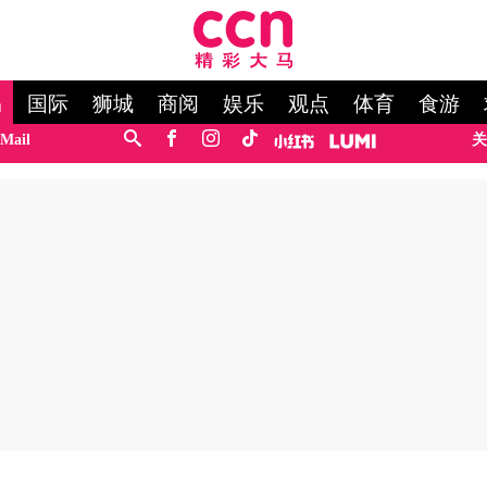
马
国际
狮城
商阅
娱乐
观点
体育
食游
Mail
关