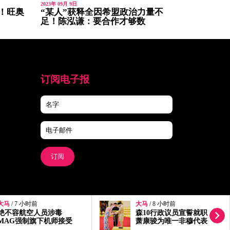
2023年 09月 9日
！旺奥
“某人”获释全因希盟政治力量不
足！陈泓谦：要合作才够数
订阅电子报
订阅
大马
/ 8 小时前
大马
/ 9 小时前
森10行政议员宣誓就职
依斯迈入院无法出庭 面
萧康骏为唯一非穆代表
控程序延至827