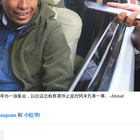
办一场集会，以抗议总检察署停止提控阿末扎希一事。-Ahmad
stagram
和
小红书
!