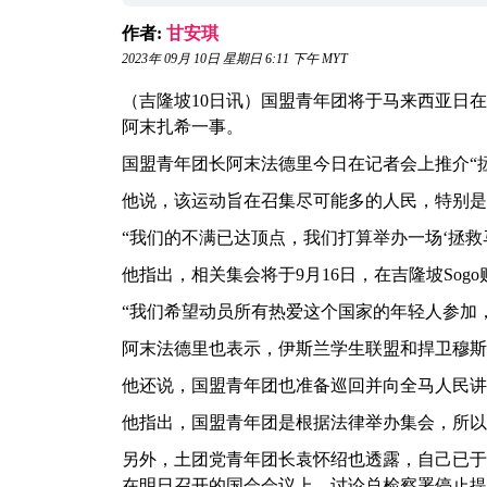
作者:
甘安琪
2023年 09月 10日 星期日 6:11 下午 MYT
（吉隆坡10日讯）国盟青年团将于马来西亚日
阿末扎希一事。
国盟青年团长阿末法德里今日在记者会上推介“
他说，该运动旨在召集尽可能多的人民，特别是
“我们的不满已达顶点，我们打算举办一场‘拯救
他指出，相关集会将于9月16日，在吉隆坡Sog
“我们希望动员所有热爱这个国家的年轻人参加
阿末法德里也表示，伊斯兰学生联盟和捍卫穆斯
他还说，国盟青年团也准备巡回并向全马人民讲
他指出，国盟青年团是根据法律举办集会，所以
另外，土团党青年团长袁怀绍也透露，自己已于
在明日召开的国会会议上，讨论总检察署停止提