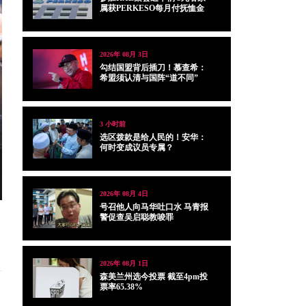
属获PERKESO每月付抚恤金
2026年 08月 3日
勾结国盟背后插刀！慕查希：
希盟须认清与国阵“道不同”
3 小时前
选区拨款是给人民的！安华：
何时变成议员专属？
2026年 08月 4日
号召他人向马华吐口水 马青报
警促查吴启聪教唆罪
2026年 08月 1日
森美兰州选今投票 截至4pm投
票率65.38%