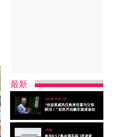
最新
2026年 08月 1日
“你追逐威风仅换来坟墓与父母
眼泪！” 彭苏丹劝飙车族迷途知
返
2天前
参加RXZ集会遇车祸 3死者家