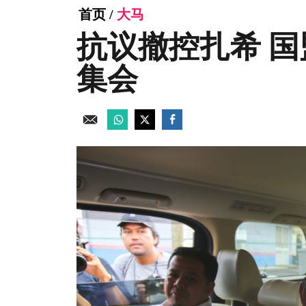
首页
/
大马
抗议撤控扎希 
集会