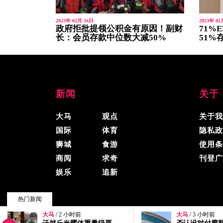
2023年 02月 16日
2023年 02
政府拒批提领公积金有原因！副财
71%
长：会员存款中位数大减50%
51%
新闻
关于
大马
观点
关于我
国际
体育
隐私政
狮城
食游
使用条
商阅
求奇
刊登广
娱乐
追新
热门新闻
大马
/ 3 小时前
大马
/ 3 小时前
© 2026, 精彩大马, 版权所有.