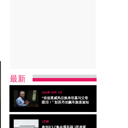
最新
2026年 08月 1日
“你追逐威风仅换来坟墓与父母
眼泪！” 彭苏丹劝飙车族迷途知
返
2天前
参加RXZ集会遇车祸 3死者家