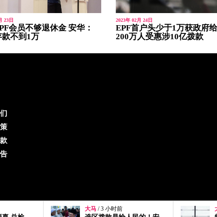
月 23日
2023年 02月 24日
EPF会员不够退休金 安华：
EPF首户头少于1万获政府给
存款不到1万
200万人受惠涉10亿拨款
们
策
款
告
大马
/ 7 小时前