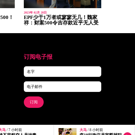
2023年 02月 28日
500！
EPF少于1万者或寥寥无几！魏家
祥：财案500令吉存款近乎无人受
惠
订阅电子报
订阅
大马
/ 8 小时前
大马
/ 9 小时前