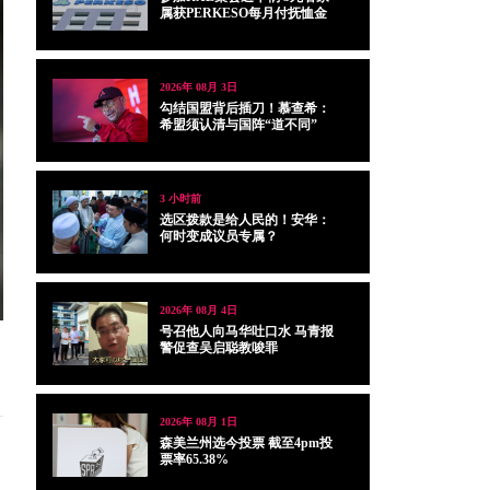
属获PERKESO每月付抚恤金
2026年 08月 3日
勾结国盟背后插刀！慕查希：
希盟须认清与国阵“道不同”
3 小时前
选区拨款是给人民的！安华：
何时变成议员专属？
2026年 08月 4日
号召他人向马华吐口水 马青报
警促查吴启聪教唆罪
2026年 08月 1日
森美兰州选今投票 截至4pm投
票率65.38%