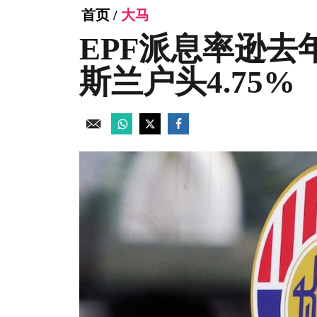
首页
/
大马
EPF派息率逊去
斯兰户头4.75%