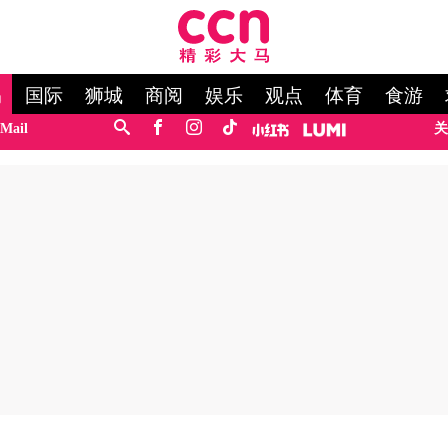
马
国际
狮城
商阅
娱乐
观点
体育
食游
Mail
关