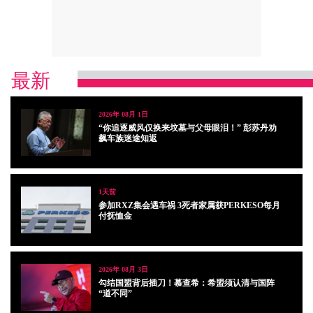
最新
2026年 08月 1日
“你追逐威风仅换来坟墓与父母眼泪！” 彭苏丹劝
飙车族迷途知返
1天前
参加RXZ集会遇车祸 3死者家属获PERKESO每月
付抚恤金
2026年 08月 3日
勾结国盟背后插刀！慕查希：希盟须认清与国阵
“道不同”