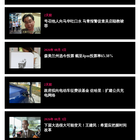
2天前
号召他人向马华吐口水 马青报警促查吴启聪教唆
罪
2026年 08月 1日
森美兰州选今投票 截至4pm投票率65.38%
2天前
政府拟向电动车征费设基金 佐哈里：扩建公共充
电网络
2026年 08月 3日
下届大选很大可能变天！王建民：希盟应把握时间
改革