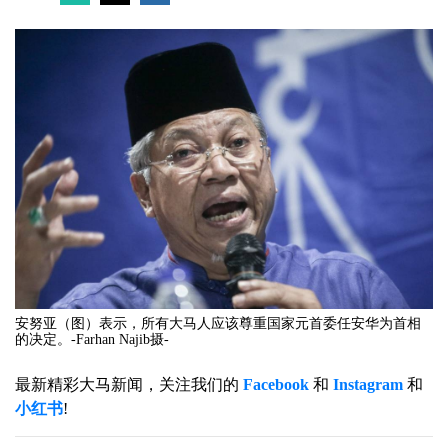
安努亚（图）表示，所有大马人应该尊重国家元首委任安华为首相
的决定。-Farhan Najib摄-
最新精彩大马新闻，关注我们的
Facebook
和
Instagram
和
小红书
!