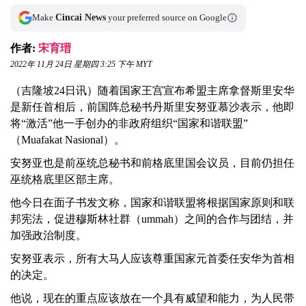
Make
Cincai News
your preferred source on Google
作者:
宋育瑨
2022年 11月 24日 星期四 3:25 下午 MYT
（吉隆坡24日讯）随着国家王宫宣布希盟主席拿督斯里安华
是新任首相后，前国阵总秘书丹斯里安努亚慕沙表示，他即
将“激活”他一手创办的非政府组织“国家和谐联盟”
（Muafakat Nasional）。
安努亚也是前巫统总秘书和前格底里国会议员，目前仍担任
巫统格底里区部主席。
他今日在面子书发文称，国家和谐联盟将根据国家原则和联
邦宪法，促进穆斯林社群（ummah）之间的合作与团结，并
加强政治制度。
安努亚表示，所有大马人应该尊重国家元首委任安华为首相
的决定。
他说，现在的重点应该放在一个具有威望和能力，为人民带