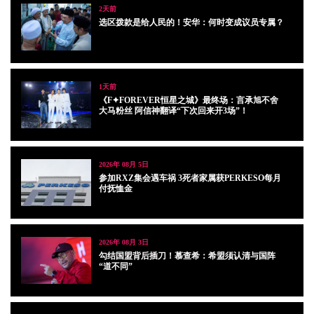
2天前
选区拨款是给人民的！安华：何时变成议员专属？
1天前
《F✦FOREVER恒星之城》最终场：言承旭不舍
大马粉丝 阿信神翻译“下次回来开3场”！
2026年 08月 5日
参加RXZ集会遇车祸 3死者家属获PERKESO每月
付抚恤金
2026年 08月 3日
勾结国盟背后插刀！慕查希：希盟须认清与国阵
“道不同”