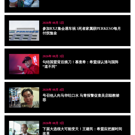
2026年 08月 5日
参加RXZ集会遇车祸 3死者家属获PERKESO每月
付抚恤金
2026年 08月 3日
勾结国盟背后插刀！慕查希：希盟须认清与国阵
“道不同”
2026年 08月 4日
号召他人向马华吐口水 马青报警促查吴启聪教唆
罪
2026年 08月 3日
下届大选很大可能变天！王建民：希盟应把握时间
改革