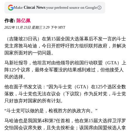
Make
Cincai News
your preferred source on Google
作者:
陈亿佩
2022年 11月 23日 星期三 3:29 下午 MYT
（吉隆坡23日讯）在第15届全国大选落幕后不发一言的斗士
党主席敦马哈迪，今日开腔呼吁胜方组织联邦政府，并解决
国家所面对的一切问题。
马新社报导，他坦言对由他领导的祖国行动联盟（GTA）上
阵125个议席，最终全军覆没的结果感到难过，但他接受人
民的选择。
他在面子书发文说：“因为斗士党（GTA）在125个选区全数
落败，斗士党也无法在议会（下议院）作为反对党，斗士党
只好放弃对国家的所有计划。
“斗士党可以做的是，检视胜方的执政方向。”
马哈迪也是我国第4和第7任首相，他在第15届大选捍卫浮罗
交怡国会议席失败，且失去按柜金；该国席由国盟候选人拿