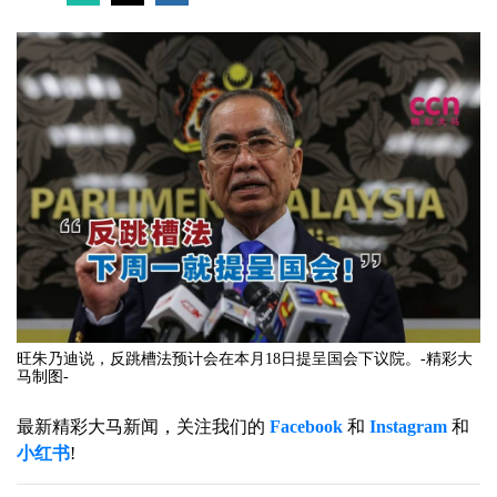
旺朱乃迪说，反跳槽法预计会在本月18日提呈国会下议院。-精彩大
马制图-
最新精彩大马新闻，关注我们的
Facebook
和
Instagram
和
小红书
!