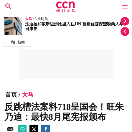
大马
/ 5 小时前
退出火箭3年后重返政坛 刘天球宣布加入全民党
热门新闻
首页
/
大马
反跳槽法案料718呈国会！旺朱
乃迪：最快8月尾宪报颁布