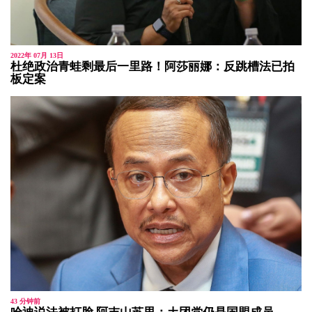
2022年 07月 13日
杜绝政治青蛙剩最后一里路！阿莎丽娜：反跳槽法已拍
板定案
43 分钟前