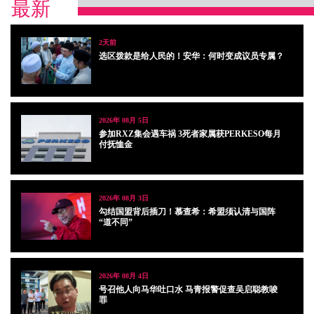
最新
2天前
选区拨款是给人民的！安华：何时变成议员专属？
2026年 08月 5日
参加RXZ集会遇车祸 3死者家属获PERKESO每月
付抚恤金
2026年 08月 3日
勾结国盟背后插刀！慕查希：希盟须认清与国阵
“道不同”
2026年 08月 4日
号召他人向马华吐口水 马青报警促查吴启聪教唆
罪