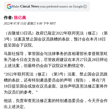
Make
Cincai News
your preferred source on Google
作者:
陈亿佩
2022年 07月 13日 星期三 4:00 下午 MYT
（吉隆坡13日讯）政府已敲定2022年联邦宪法（修正）（第
3号）法案及禁止国会议员跳槽的条款，预计会在本月18日
提呈国会下议院。
马新社报导，掌管国会与法律事务的首相署部长拿督斯里旺
朱乃迪今日在文告说，尽管政府建议在本月27日及28日辩论
上述法案，但最终仍会由下议院议长酌情定夺。
“2022年联邦宪法（修正）（第3号）法案、禁止国会议员跳
槽的条款，还有特别遴选委员会的声明（报告），将在7月
18日提呈国会或放在议员桌面。这份声明及宪法修正案将作
为议员们的参考。”
他说，负责审查宪法修正案的特别遴选委员会，今天开会作
出上述决定。