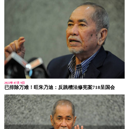
2022年 07月 9日
已排除万难！旺朱乃迪：反跳槽法修宪案718呈国会