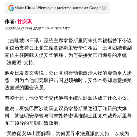
Make
Cincai News
your preferred source on Google
作者:
甘安琪
2022年 06月 28日 星期二 10:43 下午 MYT
（吉隆坡28日讯）巫统主席拿督斯里阿末扎希被指曾下令该
党议员支持公正党主席拿督斯里安华任相后，土著团结党副
宣传主任阿菲夫促安华解释，为何要接受官司缠身的巫统
“法庭派”支持。
他今日发表文告说，公正党和行动党政治人物的虚伪令人厌
恶，因为当他们无耻抨击国盟领袖时，安华本身却愿意接受
法庭派的国会议员。
有鉴于此，他促安华交代他与巫统法庭派达成了什么协议。
他说，巫统巴西沙叻国会议员拿督斯里达祖丁昨日的大爆
料，就证明安华曾与阿末扎希密谋推翻土团党总裁丹斯里慕
尤丁领导的前朝国盟政府。
“我敦促安华出面解释，为何要寻求法庭派的支持，以成为