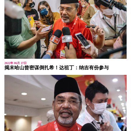
2022年 06月 27日
揭末哈山曾密谋倒扎希！达祖丁：纳吉有份参与