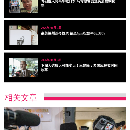
号召他人向马华吐口水 马青报警促查吴启聪教唆
罪
2026年 08月 1日
森美兰州选今投票 截至4pm投票率65.38%
2026年 08月 3日
下届大选很大可能变天！王建民：希盟应把握时间
改革
相关文章