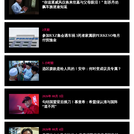
“你追逐威风仅换来坟墓与父母眼泪！” 彭苏丹劝
飙车族迷途知返
2天前
参加RXZ集会遇车祸 3死者家属获PERKESO每月
付抚恤金
5 小时前
选区拨款是给人民的！安华：何时变成议员专属？
2026年 08月 3日
勾结国盟背后插刀！慕查希：希盟须认清与国阵
“道不同”
2026年 08月 4日