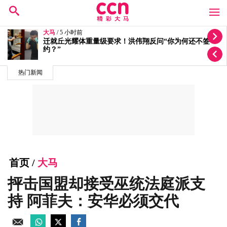
大马
/ 5 小时前
否认没对付廖顺喜 总检署：他付千万罚单后获撤控
热门新闻
首页
/
大马
抨击国盟却接受巫统法庭派支
持 阿菲夫：安华必须交代