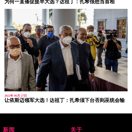
为何一直催促提早大选？达祖丁：扎希很想当首相
2022年 06月 27日
让依斯迈领军大选！达祖丁：扎希须下台否则巫统会输
新闻
关于