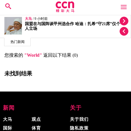
大马
/ 9 小时前
国盟在与国阵谈甲州选合作 哈迪：扎希“守21席”仅个
人立场
热门新闻
您搜索的
"World"
返回以下结果 (0)
未找到结果
新闻
关于
大马
观点
关于我们
国际
体育
隐私政策