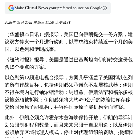
Make
Cincai News
your preferred source on Google
2026年 03月 25日 星期三 11:50 上午 MYT
（华盛顿25日讯）据报导，美国已向伊朗提交一份方案，建
议双方停火一个月进行磋商，以寻求结束持续近一个月的美
国、以色列和伊朗战事。
《纽约时报》报导，美国是通过巴基斯坦向伊朗转交这份包
含15个要点的方案。
以色列第12频道电视台报导，方案几乎涵盖了美国和以色列
的所有作战目标，包括伊朗必须承诺永不发展核武器；伊朗
不得在境内进行铀浓缩活动；纳坦兹、伊斯法罕和福尔多核
设施必须被拆除；伊朗必须将大约450公斤的浓缩铀库存移
交给国际原子能机构，并容许国际原子能机构全面监察。
此外，伊朗必须允许霍尔木兹海峡保持开放；伊朗的导弹计
划须限制射程和数量，而且未来只限于自卫用途；以及伊朗
必须放弃区域代理人模式，停止对代理组织的资助、指挥和