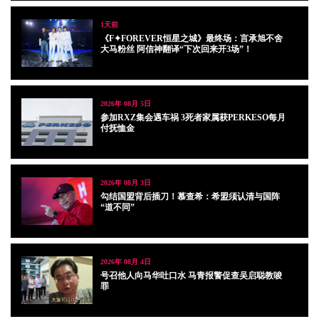
1天前
《F✦FOREVER恒星之城》最终场：言承旭不舍
大马粉丝 阿信神翻译“下次回来开3场”！
2026年 08月 5日
参加RXZ集会遇车祸 3死者家属获PERKESO每月
付抚恤金
2026年 08月 3日
勾结国盟背后插刀！慕查希：希盟须认清与国阵
“道不同”
2026年 08月 4日
号召他人向马华吐口水 马青报警促查吴启聪教唆
罪