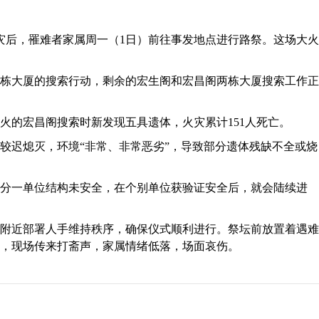
灾后，罹难者家属周一（1日）前往事发地点进行路祭。这场大火
栋大厦的搜索行动，剩余的宏生阁和宏昌阁两栋大厦搜索工作正
火的宏昌阁搜索时新发现五具遗体，火灾累计151人死亡。
较迟熄灭，环境“非常、非常恶劣”，导致部分遗体残缺不全或烧
四分一单位结构未安全，在个别单位获验证安全后，就会陆续进
附近部署人手维持秩序，确保仪式顺利进行。祭坛前放置着遇难
，现场传来打斋声，家属情绪低落，场面哀伤。