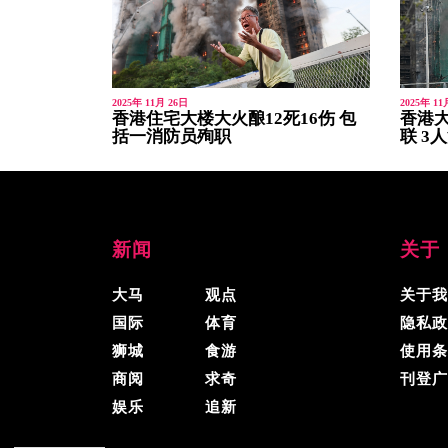
2025年 11月 26日
2025年 11
香港住宅大楼大火酿12死16伤 包
香港大
括一消防员殉职
联 3
新闻
关于
大马
观点
关于我
国际
体育
隐私政
狮城
食游
使用条
商阅
求奇
刊登广
娱乐
追新