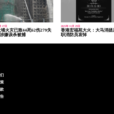
月 27日
2025年 11月 29日
埔火灾已致44死62伤279失
香港宏福苑大火：大马消拯
人涉嫌误杀被捕
职消防员哀悼
们
策
款
告