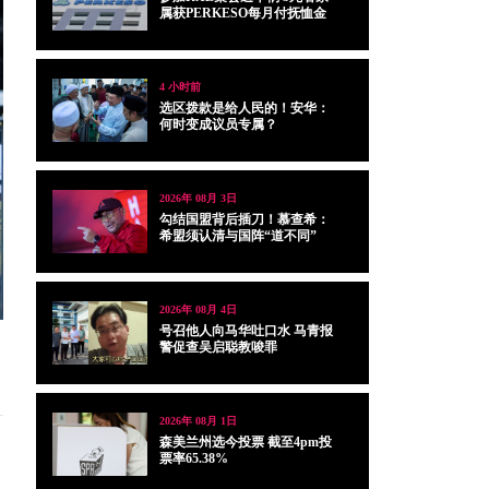
属获PERKESO每月付抚恤金
4 小时前
选区拨款是给人民的！安华：
何时变成议员专属？
2026年 08月 3日
勾结国盟背后插刀！慕查希：
希盟须认清与国阵“道不同”
2026年 08月 4日
号召他人向马华吐口水 马青报
警促查吴启聪教唆罪
2026年 08月 1日
森美兰州选今投票 截至4pm投
票率65.38%