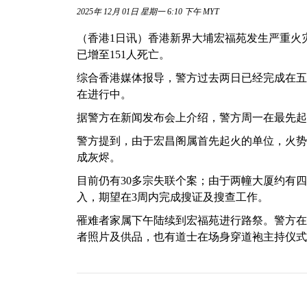
2025年 12月 01日 星期一 6:10 下午 MYT
（香港1日讯）香港新界大埔宏福苑发生严重火
已增至151人死亡。
综合香港媒体报导，警方过去两日已经完成在五
在进行中。
据警方在新闻发布会上介绍，警方周一在最先起
警方提到，由于宏昌阁属首先起火的单位，火势
成灰烬。
目前仍有30多宗失联个案；由于两幢大厦约有
入，期望在3周内完成搜证及搜查工作。
罹难者家属下午陆续到宏福苑进行路祭。警方在
者照片及供品，也有道士在场身穿道袍主持仪式