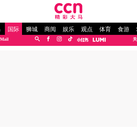
马
国际
狮城
商阅
娱乐
观点
体育
食游
Mail
关