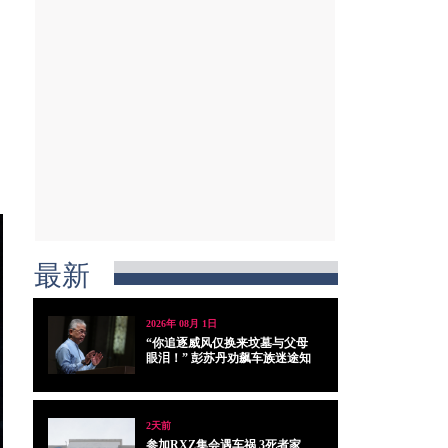
最新
2026年 08月 1日
“你追逐威风仅换来坟墓与父母
眼泪！” 彭苏丹劝飙车族迷途知
返
2天前
参加RXZ集会遇车祸 3死者家