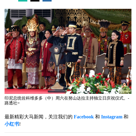
印尼总统佐科维多多（中）周六在努山达拉主持独立日庆祝仪式。-
路透社=
最新精彩大马新闻，关注我们的
Facebook
和
Instagram
和
小红书
!