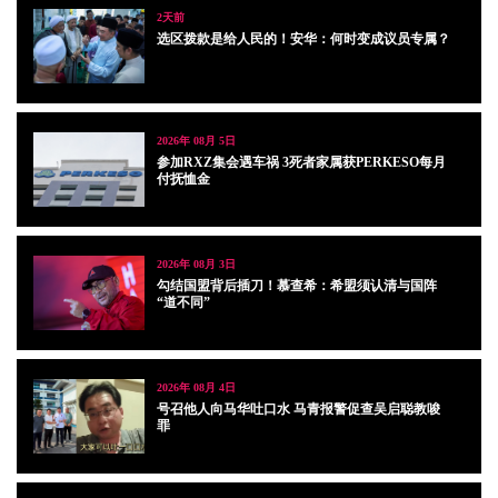
2天前
选区拨款是给人民的！安华：何时变成议员专属？
2026年 08月 5日
参加RXZ集会遇车祸 3死者家属获PERKESO每月
付抚恤金
2026年 08月 3日
勾结国盟背后插刀！慕查希：希盟须认清与国阵
“道不同”
2026年 08月 4日
号召他人向马华吐口水 马青报警促查吴启聪教唆
罪