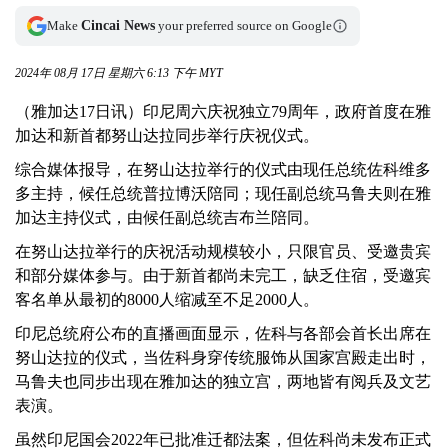
Make
Cincai News
your preferred source on Google
2024年 08月 17日 星期六 6:13 下午 MYT
（雅加达17日讯）印尼周六庆祝独立79周年，政府首度在雅
加达和新首都努山达拉同步举行庆祝仪式。
综合媒体报导，在努山达拉举行的仪式由现任总统佐科维多
多主持，候任总统普拉博沃陪同；现任副总统马鲁夫则在雅
加达主持仪式，由候任副总统吉布兰陪同。
在努山达拉举行的庆祝活动规模较小，只限官员、受邀贵宾
和部分媒体参与。由于新首都尚未完工，缺乏住宿，受邀宾
客名单从最初的8000人缩减至不足2000人。
印尼总统府公布的直播画面显示，佐科与各部会首长出席在
努山达拉的仪式，当佐科身穿传统服饰从国家宫殿走出时，
马鲁夫也同步出现在雅加达的独立宫，两地皆有阅兵及文艺
表演。
虽然印尼国会2022年已批准迁都法案，但佐科尚未发布正式