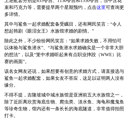
上述配套分别是835令吉、1150令吉和1550令吉，当中含花
束和巧克力等，需要提早两个星期预约，点击
这里
可查询更
多详情。
其中与鲨鱼一起求婚配套备受瞩目，还有网民笑言：“令人
想起韩剧《眼泪女王》水族馆求婚的剧情。”
除此之外，不少纷纷网民笑言：“如果求婚失败，不用怕可
以体验与鲨鱼潜水”、“与鲨鱼潜水求婚确实是一个非常大胆
的想法”，以及“笼中求婚听起来有点职业摔跤（WWE）比
赛的画面”。
该名女网友还说，如果想要有创意的求婚方式，请直接选与
鲨鱼一起求婚配套，如果女友不答应，这足以证明两人没有
缘分。
不得不提，吉隆坡城中城水族馆是亚洲前五大水族馆之一，
除了近距离欣赏海底生物、爬虫类、淡水鱼、海龟和魔鬼鱼
等珍奇生物，馆内还有一条长长的海底隧道，非常值得拍照
打卡。