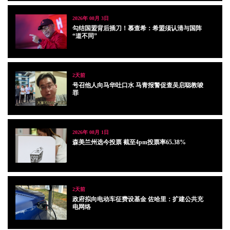
2026年 08月 3日
勾结国盟背后插刀！慕查希：希盟须认清与国阵
“道不同”
2天前
号召他人向马华吐口水 马青报警促查吴启聪教唆
罪
2026年 08月 1日
森美兰州选今投票 截至4pm投票率65.38%
2天前
政府拟向电动车征费设基金 佐哈里：扩建公共充
电网络