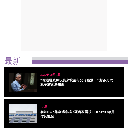
最新
2026年 08月 1日
“你追逐威风仅换来坟墓与父母眼泪！” 彭苏丹劝
飙车族迷途知返
1天前
参加RXZ集会遇车祸 3死者家属获PERKESO每月
付抚恤金