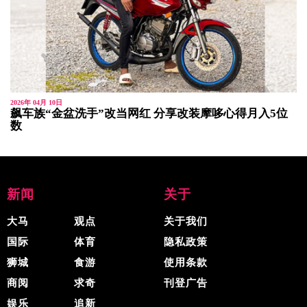
2026年 04月 10日
飙车族“金盆洗手”改当网红 分享改装摩哆心得月入5位
数
新闻
关于
大马
观点
关于我们
国际
体育
隐私政策
狮城
食游
使用条款
商阅
求奇
刊登广告
娱乐
追新