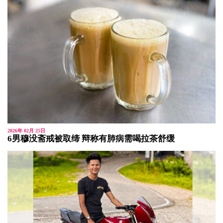
2026年 02月 25日
6男穆没斋戒被取缔 辩称有肺病需喝拉茶舒缓