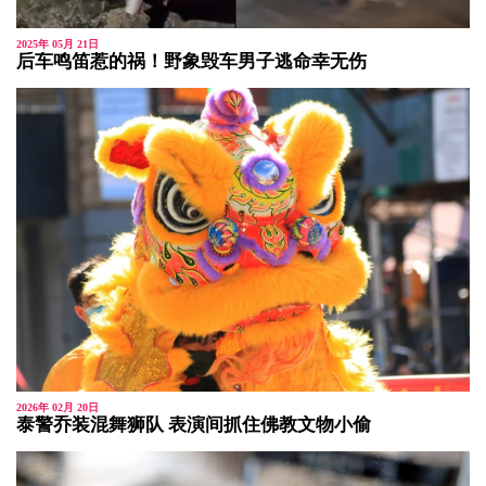
2025年 05月 21日
后车鸣笛惹的祸！野象毁车男子逃命幸无伤
2026年 02月 20日
泰警乔装混舞狮队 表演间抓住佛教文物小偷