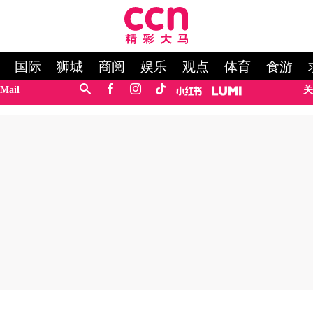
国际
狮城
商阅
娱乐
观点
体育
食游
Mail
关