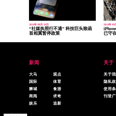
2024年 08月 26日
2024年 09
“社媒执照行不通” 科技巨头致函
iPh
首相冀暂停政策
已守在Ap
新闻
关于
大马
观点
关于我
国际
体育
隐私政
狮城
食游
使用条
商阅
求奇
刊登广
娱乐
追新