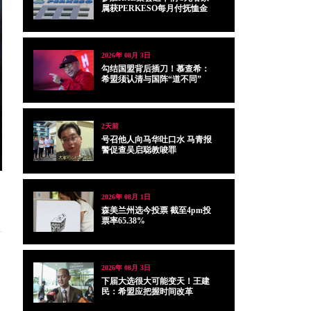
属获PERKESO每月付抚恤金
2026年 08月 3日
勾结国盟背后插刀！慕查希：
希盟须认清与国阵“道不同”
2天前
号召他人向马华吐口水 马青报
警促查吴启聪教唆罪
2026年 08月 1日
森美兰州选今投票 截至4pm投
票率65.38%
2026年 08月 3日
下届大选很大可能变天！王建
民：希盟应把握时间改革