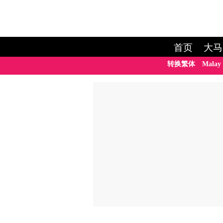
首页
大马
转换繁体
Malay 