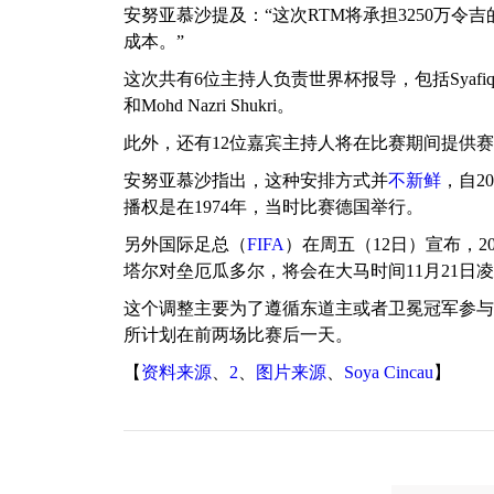
安努亚慕沙提及：“这次RTM将承担3250万
成本。”
这次共有6位主持人负责世界杯报导，包括Syafiq Asyraf、Ras
和Mohd Nazri Shukri。
此外，还有12位嘉宾主持人将在比赛期间提供
安努亚慕沙指出，这种安排方式并
不新鲜
，自2
播权是在1974年，当时比赛德国举行。
另外国际足总（
FIFA
）在周五（12日）宣布，
塔尔对垒厄瓜多尔，将会在大马时间11月21日凌
这个调整主要为了遵循东道主或者卫冕冠军参与
所计划在前两场比赛后一天。
【
资料来源
、
2
、
图片来源
、
Soya Cincau
】