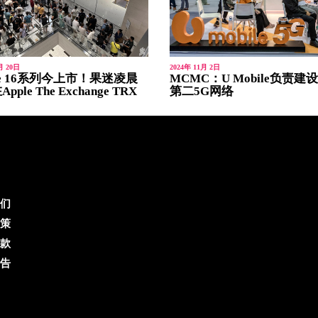
月 20日
2024年 11月 2日
one 16系列今上市！果迷凌晨
MCMC：U Mobile负责建
ple The Exchange TRX
第二5G网络
们
策
款
告