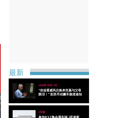
最新
2026年 08月 1日
“你追逐威风仅换来坟墓与父母
眼泪！” 彭苏丹劝飙车族迷途知
返
2天前
参加RXZ集会遇车祸 3死者家