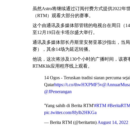
虽然Astro将继续通过订阅付费方式提供2022年
（RTM）观看大部分的赛事。
这个由通讯及多媒体部管辖的电视台在周日（14
至12月19日在卡塔尔盛大举行。
通讯及多媒体部长丹斯里安努亚慕沙指出，当局计
赛），其余14场为延迟转播。
他说，这次将涉及130个小时的广播时间，该赛事将在
RTMKlik应用程序线上观看。
14 Ogos - Teruskan tradisi siaran percuma se
Qatar
https://t.co/thwHXPMF5v
@AnnuarMus
@JPenerangan
'Yang sahih di Berita RTM'
#RTM
#BeritaRT
pic.twitter.com/8fylb2HKGa
— Berita RTM (@beritartm)
August 14, 2022