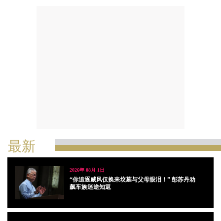
最新
2026年 08月 1日
“你追逐威风仅换来坟墓与父母眼泪！” 彭苏丹劝
飙车族迷途知返