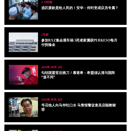
9 小时前
选区拨款是给人民的！安华：何时变成议员专属？
2天前
参加RXZ集会遇车祸 3死者家属获PERKESO每月
付抚恤金
2026年 08月 3日
勾结国盟背后插刀！慕查希：希盟须认清与国阵
“道不同”
2026年 08月 4日
号召他人向马华吐口水 马青报警促查吴启聪教唆
罪