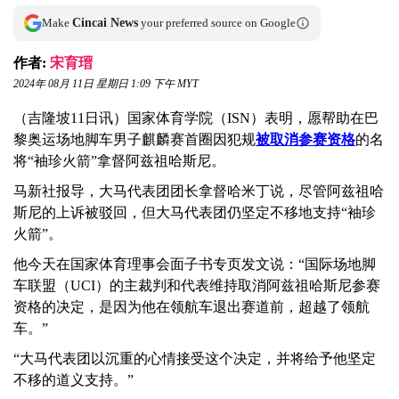
Make
Cincai News
your preferred source on Google
作者:
宋育瑨
2024年 08月 11日 星期日 1:09 下午 MYT
（吉隆坡11日讯）国家体育学院（ISN）表明，愿帮助在巴
黎奥运场地脚车男子麒麟赛首圈因犯规
被取消参赛资格
的名
将“袖珍火箭”拿督阿兹祖哈斯尼。
马新社报导，大马代表团团长拿督哈米丁说，尽管阿兹祖哈
斯尼的上诉被驳回，但大马代表团仍坚定不移地支持“袖珍
火箭”。
他今天在国家体育理事会面子书专页发文说：“国际场地脚
车联盟（UCI）的主裁判和代表维持取消阿兹祖哈斯尼参赛
资格的决定，是因为他在领航车退出赛道前，超越了领航
车。”
“大马代表团以沉重的心情接受这个决定，并将给予他坚定
不移的道义支持。”