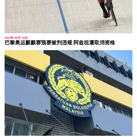
2024年 08月 10日
巴黎奥运麒麒赛预赛被判违规 阿兹祖遭取消资格