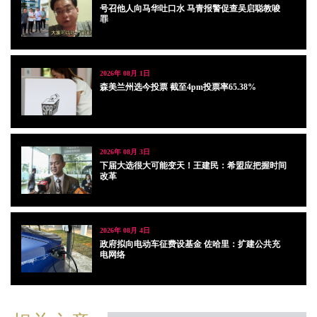
号召他人向马华吐口水 马青报警促查吴启聪教唆
罪
2026年 08月 1日
森美兰州选今投票 截至4pm投票率65.38%
2026年 08月 3日
下届大选很大可能变天！王建民：希盟应把握时间
改革
2026年 08月 4日
政府拟向电动车征费设基金 佐哈里：扩建公共充
电网络