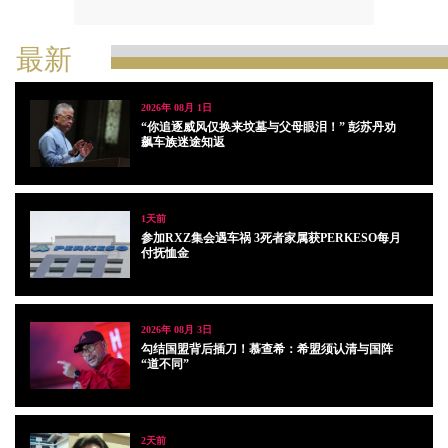
最新
2026年 08月 1日
“你追逐威风仅换来坟墓与父母眼泪！” 彭苏丹劝
飙车族迷途知返
1天前
参加RXZ集会遇车祸 3死者家属获PERKESO每月
付抚恤金
2026年 08月 3日
勾结国盟背后插刀！慕查希：希盟须认清与国阵
“道不同”
2天前