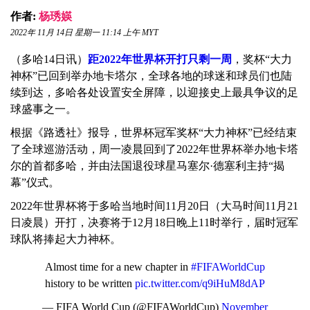
作者:
杨琇媖
2022年 11月 14日 星期一 11:14 上午 MYT
（多哈14日讯）
距2022年世界杯开打只剩一周
，奖杯“大力
神杯”已回到举办地卡塔尔，全球各地的球迷和球员们也陆
续到达，多哈各处设置安全屏障，以迎接史上最具争议的足
球盛事之一。
根据《路透社》报导，世界杯冠军奖杯“大力神杯”已经结束
了全球巡游活动，周一凌晨回到了2022年世界杯举办地卡塔
尔的首都多哈，并由法国退役球星马塞尔·德塞利主持“揭
幕”仪式。
2022年世界杯将于多哈当地时间11月20日（大马时间11月21
日凌晨）开打，决赛将于12月18日晚上11时举行，届时冠军
球队将捧起大力神杯。
Almost time for a new chapter in
#FIFAWorldCup
history to be written
pic.twitter.com/q9iHuM8dAP
— FIFA World Cup (@FIFAWorldCup)
November