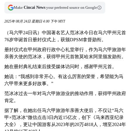
Make
Cincai News
your preferred source on Google
2025年 08月 24日 星期日 4:00 下午 MYT
（马六甲24日讯）中国著名艺人范冰冰今日在马六甲州元首
76岁华诞首日册封仪式上，获颁DPSM拿督勋衔。
册封仪式在甲州政府行政中心礼堂举行，作为马六甲旅游年
亲善大使的范冰冰，获得甲州元首敦莫哈末阿里颁发勋衔。
她在册封典礼结束后接受媒体访问时，感谢甲州元首。
她说：“我感到非常开心。有这么厉害的荣誉，希望能为马
六甲带来更多好故事。”
范冰冰过去一年对马六甲旅游业的推动作用，获得甲州政府
肯定。
据了解，在她出任马六甲旅游年亲善大使后，不仅让“马六
甲×范冰冰”微信点击3日内近15亿次，创下《马来西亚纪录
大全》，更让中国游客从2023年的20万4818人，增至2024年