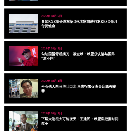
2026年 08月 5日
参加RXZ集会遇车祸 3死者家属获PERKESO每月
付抚恤金
2026年 08月 3日
勾结国盟背后插刀！慕查希：希盟须认清与国阵
“道不同”
2026年 08月 4日
号召他人向马华吐口水 马青报警促查吴启聪教唆
罪
2026年 08月 3日
下届大选很大可能变天！王建民：希盟应把握时间
改革