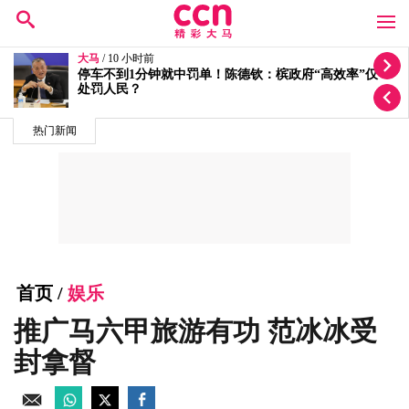
大马
/ 11 小时前
按个人喜恶发放拨款有滥权之嫌 5蓝眼议员轰安华党政
不分
热门新闻
首页
/
娱乐
推广马六甲旅游有功 范冰冰受
封拿督