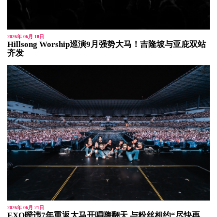
2026年 06月 18日
Hillsong Worship巡演9月强势大马！吉隆坡与亚庇双站
齐发
2026年 06月 21日
EXO暌违7年重返大马开唱嗨翻天 与粉丝相约“尽快再