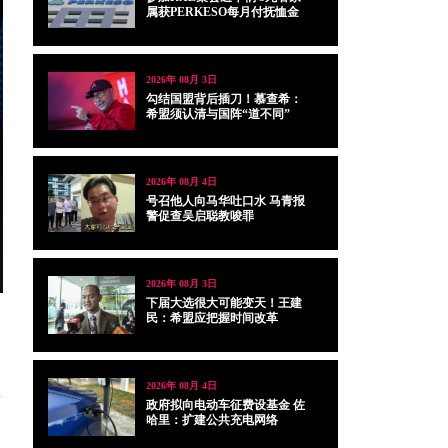
属获PERKESO每月付抚恤金
2026年 08月 3日
勾结国盟背后插刀！慕查希：
希盟须认清与国阵“道不同”
2026年 08月 4日
号召他人向马华吐口水 马青报
警促查吴启聪教唆罪
2026年 08月 3日
下届大选很大可能变天！王建
民：希盟应把握时间改革
2026年 08月 4日
政府拟向电动车征费设基金 佐
哈里：扩建公共充电网络