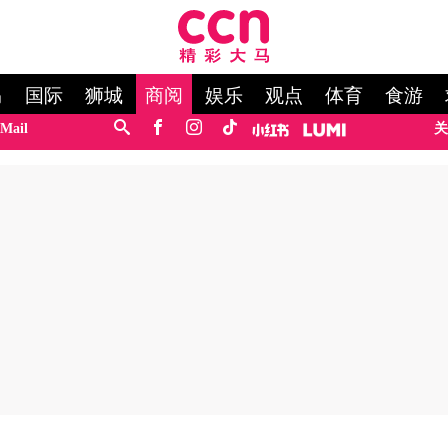
马
国际
狮城
商阅
娱乐
观点
体育
食游
Mail
关