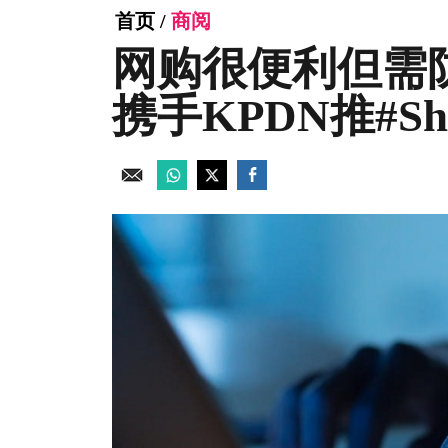
首页
/
商阅
网购很便利但需防诈
携手KPDN推#Sh