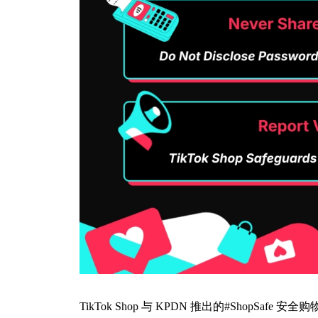
TikTok Shop 与 KPDN 推出的#ShopSafe 