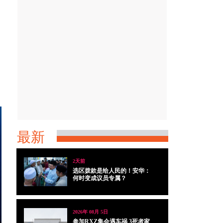
最新
2天前
选区拨款是给人民的！安华：
何时变成议员专属？
2026年 08月 5日
参加RXZ集会遇车祸 3死者家