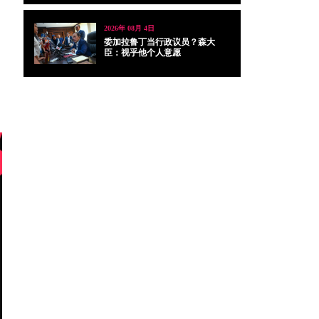
2026年 08月 4日
委加拉鲁丁当行政议员？森大
臣：视乎他个人意愿