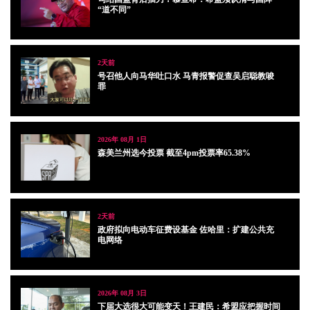
“道不同”
2天前
号召他人向马华吐口水 马青报警促查吴启聪教唆
罪
2026年 08月 1日
森美兰州选今投票 截至4pm投票率65.38%
2天前
政府拟向电动车征费设基金 佐哈里：扩建公共充
电网络
2026年 08月 3日
下届大选很大可能变天！王建民：希盟应把握时间