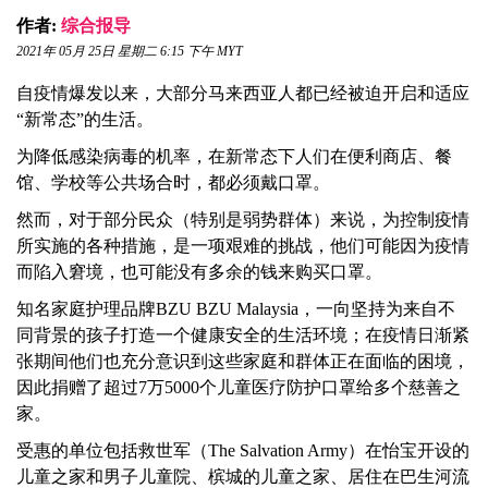
作者:
综合报导
2021年 05月 25日 星期二 6:15 下午 MYT
自疫情爆发以来，大部分马来西亚人都已经被迫开启和适应
“新常态”的生活。
为降低感染病毒的机率，在新常态下人们在便利商店、餐
馆、学校等公共场合时，都必须戴口罩。
然而，对于部分民众（特别是弱势群体）来说，为控制疫情
所实施的各种措施，是一项艰难的挑战，他们可能因为疫情
而陷入窘境，也可能没有多余的钱来购买口罩。
知名家庭护理品牌BZU BZU Malaysia，一向坚持为来自不
同背景的孩子打造一个健康安全的生活环境；在疫情日渐紧
张期间他们也充分意识到这些家庭和群体正在面临的困境，
因此捐赠了超过7万5000个儿童医疗防护口罩给多个慈善之
家。
受惠的单位包括救世军（The Salvation Army）在怡宝开设的
儿童之家和男子儿童院、槟城的儿童之家、居住在巴生河流