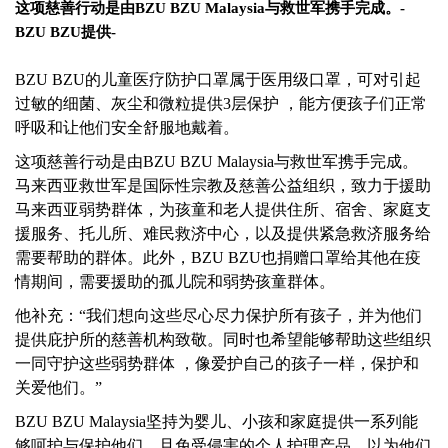
这项慈善行动是由BZU BZU Malaysia与救世军携手完成。-
BZU BZU提供-
BZU BZU的儿童医疗防护口罩属于医用级口罩，可对引起
过敏的细菌、灰尘和微粒提供3层保护 ，能方便孩子们正常
呼吸和让他们安全舒服地戴着。
这项慈善行动是由BZU BZU Malaysia与救世军携手完成。
马来西亚救世军是国际性宗教及慈善公益组织，致力于援助
马来西亚弱势群体，为孩童和老人提供住所、宿舍、家庭支
援服务、托儿所、难民救济中心，以及提供紧急救济服务给
需要帮助的群体。此外，BZU BZU也捐赠口罩给其他在疫
情期间，需要援助的孤儿院和弱势孩童群体。
他补充：“我们想向这些尽心尽力保护所有孩子，并为他们
提供庇护所的慈善机构致敬。同时也希望能够帮助这些组织
一同守护这些弱势群体 ，像爱护自己的孩子一样，保护和
关爱他们。”
BZU BZU Malaysia坚持为婴儿、小孩和家庭提供一系列能
够呵护与保护他们，且免受侵害的个人护理产品，以为他们