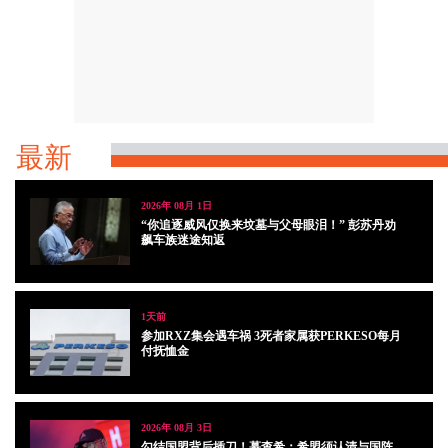
最新
2026年 08月 1日
“你追逐威风仅换来坟墓与父母眼泪！” 彭苏丹劝
飙车族迷途知返
1天前
参加RXZ集会遇车祸 3死者家属获PERKESO每月
付抚恤金
2026年 08月 3日
勾结国盟背后插刀！慕查希：希盟须认清与国阵