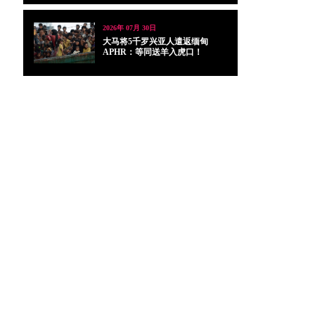
2026年 07月 30日
大马将5千罗兴亚人遣返缅甸
APHR：等同送羊入虎口！