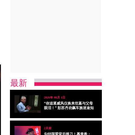
最新
2026年 08月 1日
“你追逐威风仅换来坟墓与父母
眼泪！” 彭苏丹劝飙车族迷途知
返
2天前
勾结国盟背后插刀！慕查希：