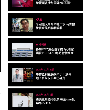
希盟须认清与国阵“道不同”
1天前
号召他人向马华吐口水 马青报
警促查吴启聪教唆罪
19 小时前
参加RXZ集会遇车祸 3死者家
属获PERKESO每月付抚恤金
2026年 07月 30日
拳赛盈利直接捐华小！洪伟
翔：目前仅日期已确定
2026年 08月 1日
森美兰州选今投票 截至4pm投
票率65.38%