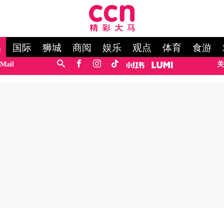
马
国际
狮城
商阅
娱乐
观点
体育
食游
Mail
关