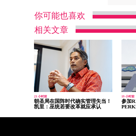
你可能也喜欢
相关文章
23 小时前
19 小时前
朝圣局在国阵时代确实管理失当！
参加R
凯里：巫统若要改革就应承认
PER