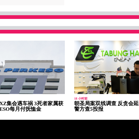
18 小时前
XZ集会遇车祸 3死者家属获
朝圣局案双线调查 反贪会延
KESO每月付抚恤金
警方查5投报