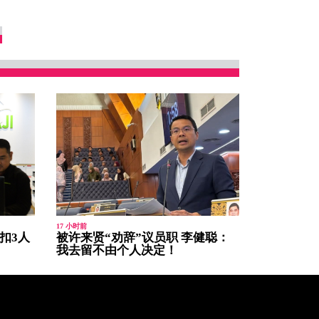
17 小时前
扣3人
被许来贤“劝辞”议员职 李健聪：
我去留不由个人决定！