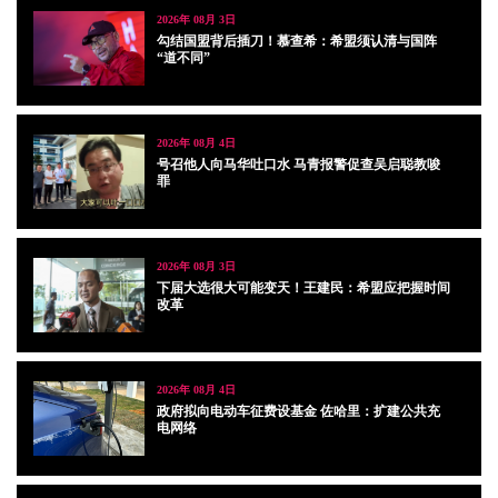
2026年 08月 3日
勾结国盟背后插刀！慕查希：希盟须认清与国阵
“道不同”
2026年 08月 4日
号召他人向马华吐口水 马青报警促查吴启聪教唆
罪
2026年 08月 3日
下届大选很大可能变天！王建民：希盟应把握时间
改革
2026年 08月 4日
政府拟向电动车征费设基金 佐哈里：扩建公共充
电网络