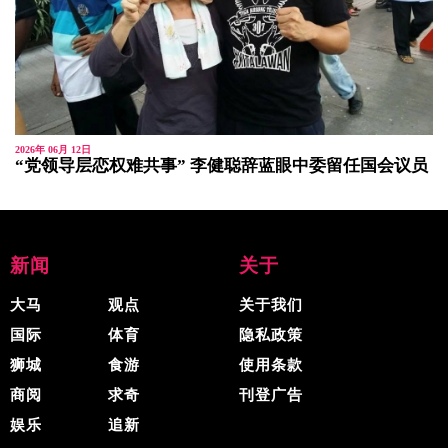
2026年 06月 12日
“党领导层恋权难共事” 李健聪辞蓝眼中委留任国会议员
新闻
关于
大马
观点
关于我们
国际
体育
隐私政策
狮城
食游
使用条款
商阅
求奇
刊登广告
娱乐
追新