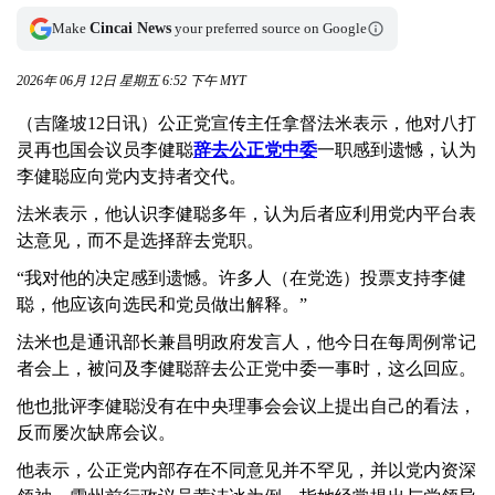
Make
Cincai News
your preferred source on Google
2026年 06月 12日 星期五 6:52 下午 MYT
（吉隆坡12日讯）公正党宣传主任拿督法米表示，他对八打
灵再也国会议员李健聪
辞去公正党中委
一职感到遗憾，认为
李健聪应向党内支持者交代。
法米表示，他认识李健聪多年，认为后者应利用党内平台表
达意见，而不是选择辞去党职。
“我对他的决定感到遗憾。许多人（在党选）投票支持李健
聪，他应该向选民和党员做出解释。”
法米也是通讯部长兼昌明政府发言人，他今日在每周例常记
者会上，被问及李健聪辞去公正党中委一事时，这么回应。
他也批评李健聪没有在中央理事会会议上提出自己的看法，
反而屡次缺席会议。
他表示，公正党内部存在不同意见并不罕见，并以党内资深