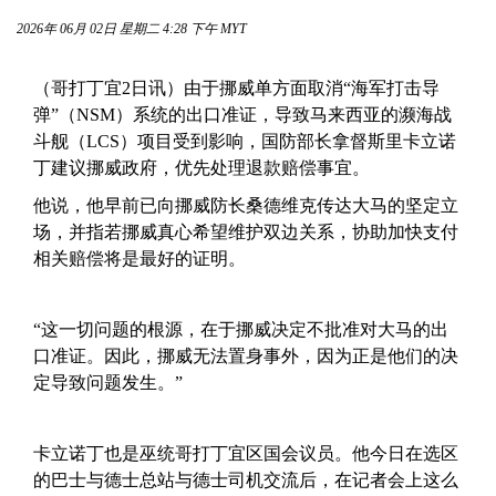
2026年 06月 02日 星期二 4:28 下午 MYT
（哥打丁宜2日讯）由于挪威单方面取消“海军打击导
弹”（NSM）系统的出口准证，导致马来西亚的濒海战
斗舰（LCS）项目受到影响，国防部长拿督斯里卡立诺
丁建议挪威政府，优先处理退款赔偿事宜。
他说，他早前已向挪威防长桑德维克传达大马的坚定立
场，并指若挪威真心希望维护双边关系，协助加快支付
相关赔偿将是最好的证明。
“这一切问题的根源，在于挪威决定不批准对大马的出
口准证。因此，挪威无法置身事外，因为正是他们的决
定导致问题发生。”
卡立诺丁也是巫统哥打丁宜区国会议员。他今日在选区
的巴士与德士总站与德士司机交流后，在记者会上这么