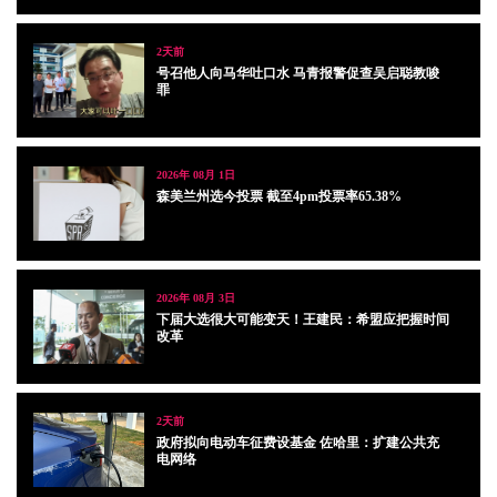
2天前
号召他人向马华吐口水 马青报警促查吴启聪教唆
罪
2026年 08月 1日
森美兰州选今投票 截至4pm投票率65.38%
2026年 08月 3日
下届大选很大可能变天！王建民：希盟应把握时间
改革
2天前
政府拟向电动车征费设基金 佐哈里：扩建公共充
电网络