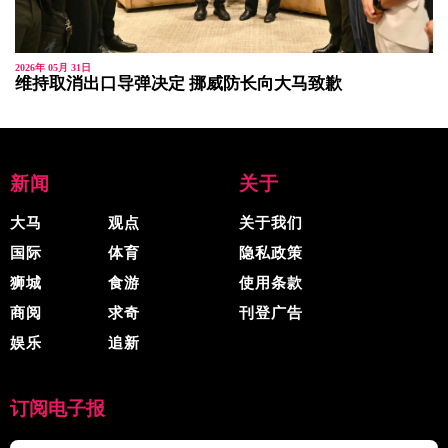
2026年 05月 31日
维持取消出口导弹决定 挪威防长向大马致歉
新闻
关于
大马
观点
关于我们
国际
体育
隐私政策
狮城
食游
使用条款
商阅
求奇
刊登广告
娱乐
追新
订阅电子报