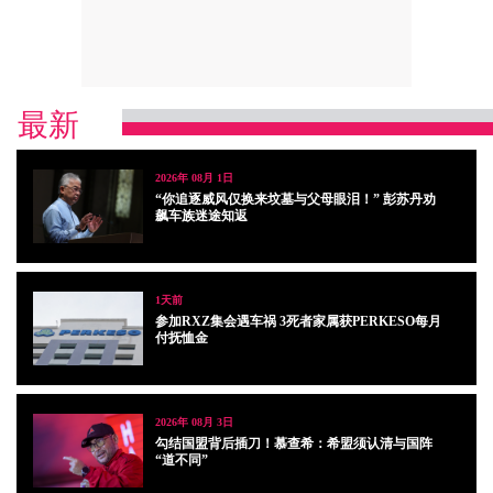
最新
2026年 08月 1日
“你追逐威风仅换来坟墓与父母眼泪！” 彭苏丹劝
飙车族迷途知返
1天前
参加RXZ集会遇车祸 3死者家属获PERKESO每月
付抚恤金
2026年 08月 3日
勾结国盟背后插刀！慕查希：希盟须认清与国阵
“道不同”