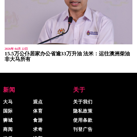
2026年 04月 22日
15.5万公仆居家办公省逾33万升油 法米：运往澳洲柴油
非大马所有
新闻
关于
大马
观点
关于我们
国际
体育
隐私政策
狮城
食游
使用条款
商阅
求奇
刊登广告