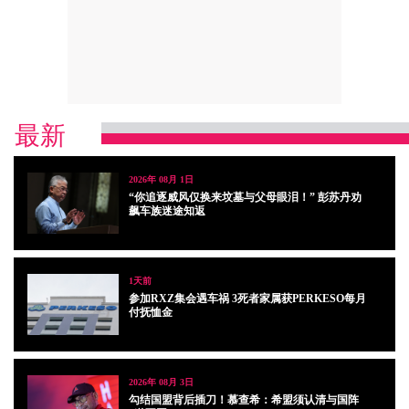
最新
2026年 08月 1日
“你追逐威风仅换来坟墓与父母眼泪！” 彭苏丹劝
飙车族迷途知返
1天前
参加RXZ集会遇车祸 3死者家属获PERKESO每月
付抚恤金
2026年 08月 3日
勾结国盟背后插刀！慕查希：希盟须认清与国阵