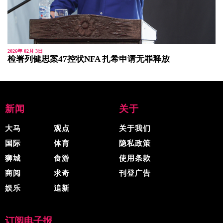
2026年 02月 3日
检署列健思案47控状NFA 扎希申请无罪释放
新闻
关于
大马
观点
关于我们
国际
体育
隐私政策
狮城
食游
使用条款
商阅
求奇
刊登广告
娱乐
追新
订阅电子报