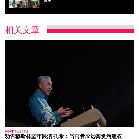
改革
相关文章
2026年 01月 24日
劝告穆斯林坚守廉洁 扎希：当官者应远离贪污滥权