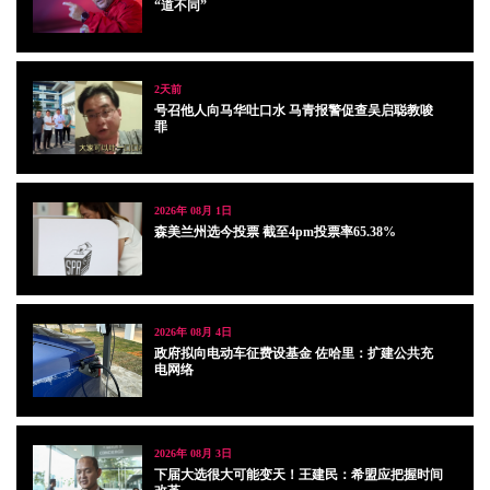
“道不同”
2天前
号召他人向马华吐口水 马青报警促查吴启聪教唆
罪
2026年 08月 1日
森美兰州选今投票 截至4pm投票率65.38%
2026年 08月 4日
政府拟向电动车征费设基金 佐哈里：扩建公共充
电网络
2026年 08月 3日
下届大选很大可能变天！王建民：希盟应把握时间