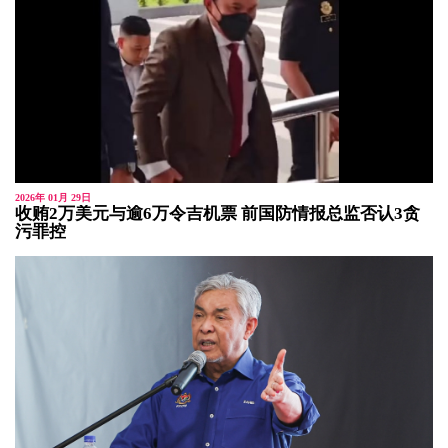
2026年 01月 29日
收贿2万美元与逾6万令吉机票 前国防情报总监否认3贪
污罪控