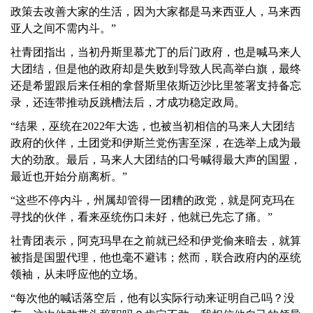
政策去改善大家的生活，因为大家都是马来西亚人，马来西
亚人之间不需内斗。”
社青团指出，当初丹斯里慕尤丁的后门政府，也是喊马来人
大团结，但是他的政府却是失败到导致人民高举白旗，最终
还是希盟跟后来任相的拿督斯里依斯迈沙比里签署支持备忘
录，还连带推动反跳槽法后，才成功稳定政局。
“结果，巫统在2022年大选，也被当初相信的马来人大团结
政府的伙伴，土团党和伊斯兰党伤害至深，在选举上成为最
大的劲敌。最后，马来人大团结的口号喊得最大声的国盟，
最近也开始分崩离析。”
“这些不停内斗，州属却管得一团糟的政党，就是阿克玛在
寻找的伙伴，看来巫统伤口未好，他就已先忘了痛。”
社青团表示，阿克玛早在之前就已经和伊党偷来暗去，就算
被指是国盟代理，他也毫不避讳；然而，联合政府内的巫统
领袖，从未呼应他的立场。
“每次他的喊话落空后，他有以实际行动来证明自己吗？没