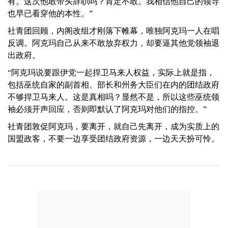
有。这次他敢带头辞职吗？肯定不敢。我相信他自己的领导
也早已看穿他的本性。”
社青团回顾，内阁改组才刚落下帷幕，唯独阿克玛一人在唱
反调。阿克玛自己从来不敢放弃权力，却要逼其他党领袖退
出政府。
“阿克玛说要跟伊党一起捍卫马来人权益，实际上就是指，
包括巫统自家的副首相、部长和州务大臣们在内的团结政府
不够捍卫马来人。这是真相吗？显然不是，所以这些巫统领
袖必须开声回应，否则即默认了阿克玛对他们的指控。”
社青团敦促阿克玛，要离开，就自己先离开，成为实质上的
国盟政客，不要一边享受团结政府资源，一边天天扮可怜。