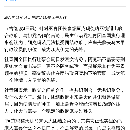
2026年 01月 04日 星期日 11:48 上午 MYT
（吉隆坡4日讯）针对巫青团长拿督阿克玛促请巫统退出联
合政府、与伊党合作的言论，民主行动党社青团全国执行理
事会认为，阿克玛若无法接受团结政府，应率先辞去马六甲
行政议员的职位，成为加入伊党的先锋。
社青团全国执行理事会周日发表文告称，阿克玛不需要等到
巫统大会做出决定，更不必隔空喊话，而是展示其作为巫青
领袖的胆识，率先辞去他在团结政府架构下的官职，成为第
一个跳槽加入伊党的先锋。
社青团表示，政党之间的合作，有共识则合，无共识则分，
没什么大不了。然而，团结政府本来最大的共识就是做满
届，因为疫情后的冲击，加上最近全球经济增长放缓的压
力，让大马需要一个稳定的政府来度过难关。
“阿克玛整天讲马来人大团结之类的，其实真正现实里的马
来人需要什么？不是口水，不是浮夸的演技，而是以靠谱的