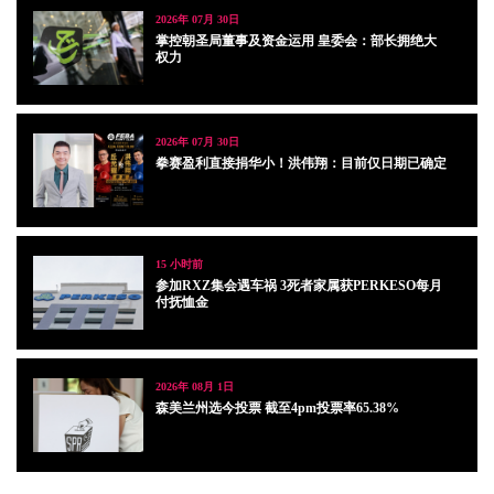
2026年 07月 30日
掌控朝圣局董事及资金运用 皇委会：部长拥绝大
权力
2026年 07月 30日
拳赛盈利直接捐华小！洪伟翔：目前仅日期已确定
15 小时前
参加RXZ集会遇车祸 3死者家属获PERKESO每月
付抚恤金
2026年 08月 1日
森美兰州选今投票 截至4pm投票率65.38%