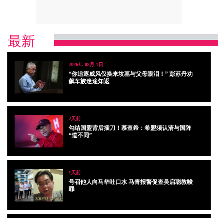
最新
2026年 08月 1日
“你追逐威风仅换来坟墓与父母眼泪！” 彭苏丹劝
飙车族迷途知返
2天前
勾结国盟背后插刀！慕查希：希盟须认清与国阵
“道不同”
1天前
号召他人向马华吐口水 马青报警促查吴启聪教唆
罪