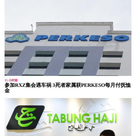
15 小时前
参加RXZ集会遇车祸 3死者家属获PERKESO每月付抚恤
金