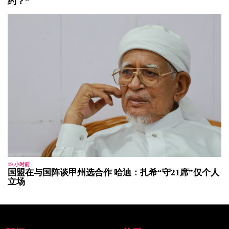
约？”
19 小时前
国盟在与国阵谈甲州选合作 哈迪：扎希“守21席”仅个人
立场