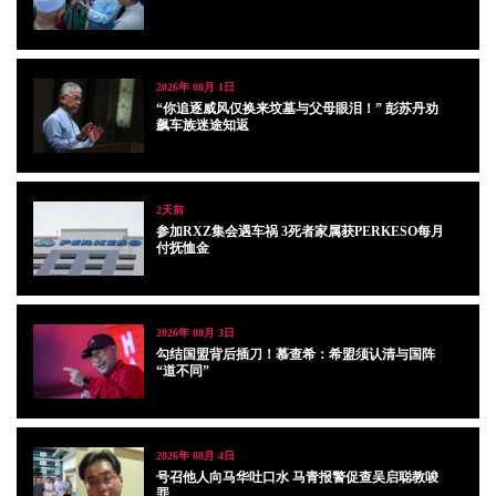
2026年 08月 1日
“你追逐威风仅换来坟墓与父母眼泪！” 彭苏丹劝
飙车族迷途知返
2天前
参加RXZ集会遇车祸 3死者家属获PERKESO每月
付抚恤金
2026年 08月 3日
勾结国盟背后插刀！慕查希：希盟须认清与国阵
“道不同”
2026年 08月 4日
号召他人向马华吐口水 马青报警促查吴启聪教唆
罪