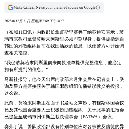
Make
Cincai News
your preferred source on Google
2025年 12月 11日 星期四 2:00 下午 MYT
（布城11日讯）内政部长拿督斯里赛弗丁纳苏迪安表示，玻
璃市宗教司拿督莫哈末阿斯里必须即刻现身，提供被指源自
韩国的邪教组织目前在我国活跃的信息，以便警方可开始调
查相关指控。
“我促请莫哈末阿斯里前来向执法单提供完整信息，他必定
拥有所提到的信息。”
马新社报导，他今天出席内政部常月集会后在记者会上，受
询及警方是否接获关于韩国邪教组织传播错误教义的投报，
这么说。
此前，莫哈末阿斯里在面子书发帖文声称，有穆斯林国会议
员及其他国会重要人士积极协助该组织，关于此事的汇报会
已提呈至玻璃市州伊斯兰裁决理事会（FATWA）会议。
赛弗丁说，警队政治部设有特别单位应对各宗教及信徒的异