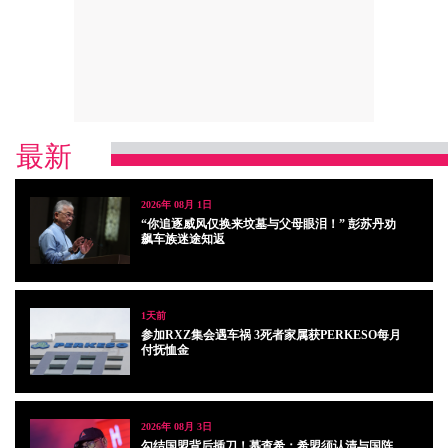
最新
2026年 08月 1日
“你追逐威风仅换来坟墓与父母眼泪！” 彭苏丹劝
飙车族迷途知返
1天前
参加RXZ集会遇车祸 3死者家属获PERKESO每月
付抚恤金
2026年 08月 3日
勾结国盟背后插刀！慕查希：希盟须认清与国阵