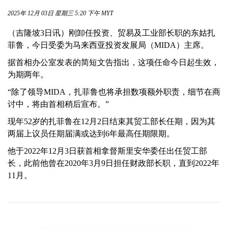
2025年 12月 03日 星期三 5:20 下午 MYT
（吉隆坡3日讯）刚卸任投资、贸易及工业部长职的东姑扎
菲鲁，今日受委为马来西亚投资发展局（MIDA）主席。
据首相办公室发表的简短文告指出，这项任命今日起生效，
为期两年。
“除了领导MIDA，扎菲鲁也将承担数项额外职责，细节在商
讨中，将由首相稍后宣布。”
现年52岁的扎菲鲁在12月2日结束其贸工部长任期，因为其
两届上议员任期届满或达到6年最高任期限期。
他于2022年12月3日获首相拿督斯里安华委任出任贸工部
长，此前他曾在2020年3月9日担任财政部长职，直到2022年
11月。