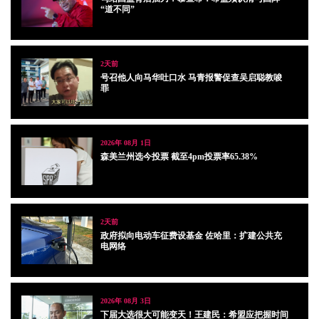
“道不同”
2天前
号召他人向马华吐口水 马青报警促查吴启聪教唆
罪
2026年 08月 1日
森美兰州选今投票 截至4pm投票率65.38%
2天前
政府拟向电动车征费设基金 佐哈里：扩建公共充
电网络
2026年 08月 3日
下届大选很大可能变天！王建民：希盟应把握时间