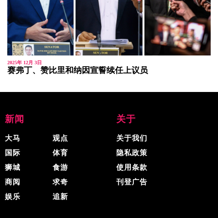
2025年 12月 3日
赛弗丁、赞比里和纳因宣誓续任上议员
新闻
关于
大马
观点
关于我们
国际
体育
隐私政策
狮城
食游
使用条款
商阅
求奇
刊登广告
娱乐
追新