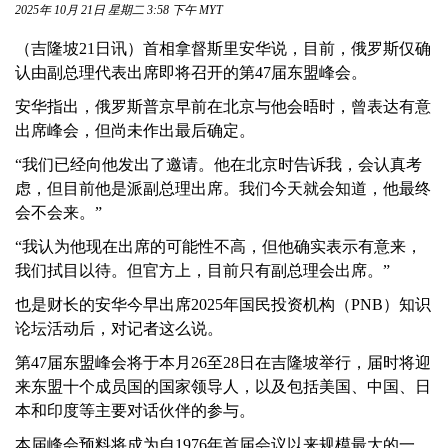
2025年 10月 21日 星期二 3:58 下午 MYT
（吉隆坡21日讯）首相拿督斯里安华说，目前，俄罗斯仅确
认由副总理代表出席即将召开的第47届东盟峰会。
安华指出，俄罗斯普京早前在北京与他会晤时，曾表达有意
出席峰会，但尚未作出最后确定。
“我们已经向他发出了邀请。他在北京时告诉我，会认真考
虑，但目前他是派副总理出席。我们今天就会知道，他最终
会不会来。”
“我认为他现在出席的可能性不高，但他确实表示有意来，
我们拭目以待。但官方上，目前只有副总理会出席。”
也是财长的安华今早出席2025年国民投资机构（PNB）知识
论坛活动后，对记者这么说。
第47届东盟峰会将于本月26至28日在吉隆坡举行，届时将迎
来东盟十个成员国的国家领导人，以及包括美国、中国、日
本和印度等主要对话伙伴的参与。
本届峰会预料将成为自1976年首届会议以来规模最大的一