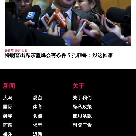
2025年 10月 11日
特朗普出席东盟峰会有条件？扎菲鲁：没这回事
新闻
关于
大马
观点
关于我们
国际
体育
隐私政策
狮城
食游
使用条款
商阅
求奇
刊登广告
娱乐
追新