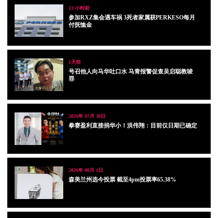
23 小时前
参加RXZ集会遇车祸 3死者家属获PERKESO每月
付抚恤金
1天前
号召他人向马华吐口水 马青报警促查吴启聪教唆
罪
2026年 07月 30日
拳赛盈利直接捐华小！洪伟翔：目前仅日期已确定
2026年 08月 1日
森美兰州选今投票 截至4pm投票率65.38%