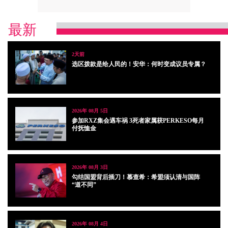
最新
2天前
选区拨款是给人民的！安华：何时变成议员专属？
2026年 08月 5日
参加RXZ集会遇车祸 3死者家属获PERKESO每月
付抚恤金
2026年 08月 3日
勾结国盟背后插刀！慕查希：希盟须认清与国阵
“道不同”
2026年 08月 4日