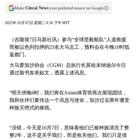
Make
Cincai News
your preferred source on Google
2025年 10月 07日 星期二 4:34 下午 MYT
（吉隆坡7日马新社讯）参与“全球坚毅船队”人道救援
而被以色列扣押的23名大马志工，预料会在今晚10时抵
返都门。
大马爱加沙协会（CGM）总执行长莫哈末纳迪尔今日
通过脸书发表贴文，透露上述讯息。
“明天傍晚6时，我们将在Axiata体育馆再次展现团结，
我和伙伴们要传达一个讯息与使命，加沙过去两年遭受
种族灭绝式的摧残。
“没错，今天是10月7日，意味着他们已被种族清洗了整
整2年，这不是关乎我们，而是攸关他们。我们只是借