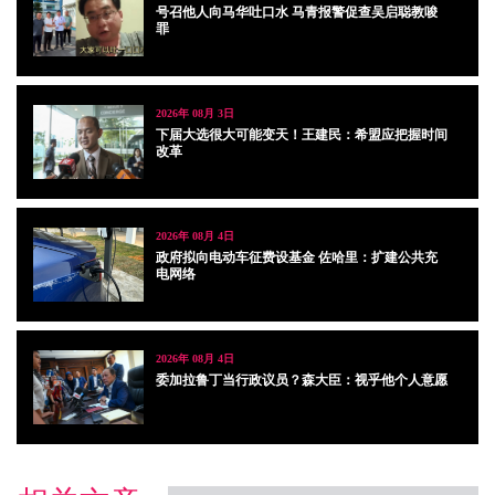
号召他人向马华吐口水 马青报警促查吴启聪教唆
罪
2026年 08月 3日
下届大选很大可能变天！王建民：希盟应把握时间
改革
2026年 08月 4日
政府拟向电动车征费设基金 佐哈里：扩建公共充
电网络
2026年 08月 4日
委加拉鲁丁当行政议员？森大臣：视乎他个人意愿