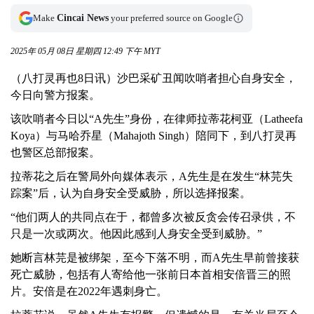
Make
Cincai News
your preferred source on Google
2025年 05月 08日 星期四 12:49 下午 MYT
（八打灵再也8日讯）沙巴采矿丑闻吹哨者担心自身安全，
今日向警方报案。
该吹哨者今日以“A先生”身份，在律师拉蒂花柯亚（Latheefa
Koya）与马哈乔星（Mahajoth Singh）陪同下，到八打灵再
也警区总部报案。
拉蒂花之后在警局外向媒体表示，A先生是在发生“林芫失
踪案”后，认为自身安全受威胁，所以选择报案。
“他们两人的共同点在于，都曾多次被反贪会传召录供，不
只是一次或两次。他因此感到人身安全受到威胁。”
她断言林芫是被绑架，至今下落不明，而A先生早前曾接获
死亡威胁，包括有人寄给他一张前日本首相安倍晋三的照
片。安倍是在2022年遇刺身亡。