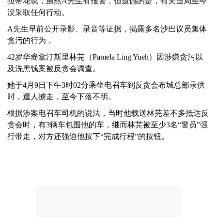
拉蒂花说，虽然A先生有报警，但遗憾的是，有关当局至今
没采取任何行动。
A先生早前公开录影、录音等证据，揭露多名沙巴议员集体
贪污的行为，
42岁华裔拿汀斯里林芫（Pamela Ling Yueh）因涉嫌贪污以
及洗黑钱案被反贪会调查。
她于4月9日下午3时02分乘坐电召车到反贪会布城总部录供
时，遭人掳走，至今下落不明。
根据涉案电召车司机的说法，当时他载送林芫差不多抵达反
贪会时，有3辆车包围他的车，继而林芫被至少3名“警员”强
行带走，对方还强迫他按下“完成行程”的按钮。