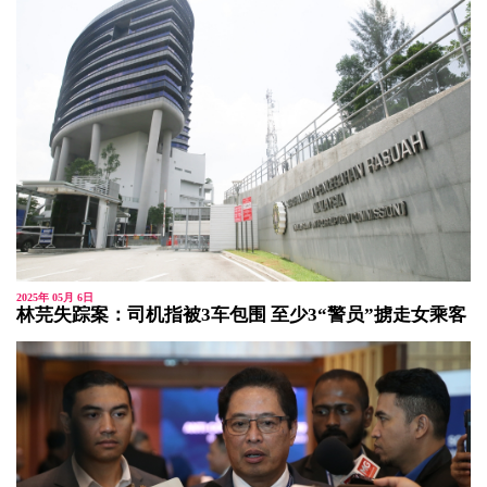
2025年 05月 6日
林芫失踪案：司机指被3车包围 至少3“警员”掳走女乘客