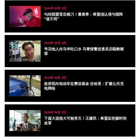
2026年 08月 3日
勾结国盟背后插刀！慕查希：希盟须认清与国阵
“道不同”
2026年 08月 4日
号召他人向马华吐口水 马青报警促查吴启聪教唆
罪
2026年 08月 4日
政府拟向电动车征费设基金 佐哈里：扩建公共充
电网络
2026年 08月 3日
下届大选很大可能变天！王建民：希盟应把握时间
改革