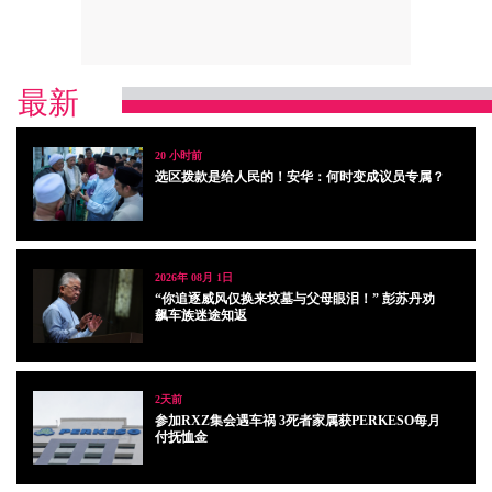
最新
20 小时前
选区拨款是给人民的！安华：何时变成议员专属？
2026年 08月 1日
“你追逐威风仅换来坟墓与父母眼泪！” 彭苏丹劝
飙车族迷途知返
2天前
参加RXZ集会遇车祸 3死者家属获PERKESO每月
付抚恤金